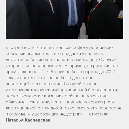
«Потребность в отечественном софте у российских
компаний огромна, для его создания у нас есть
достаточно большой технологический задел. С другой
стороны, он неравномерен. Например, на российское
промышленное ПО в России не было спроса до 2022
года, и соответственно не было достаточных
инвестиций в его развитие. С другой стороны,
увеличиваются риски информационной безопасности,
поскольку многие компании сейчас переходят на
облачные технологии, использование которых грозит
дистанционной остановкой технологических процессов
и огромным ущербом для индустрии», — отметила
Наталья Касперская
.