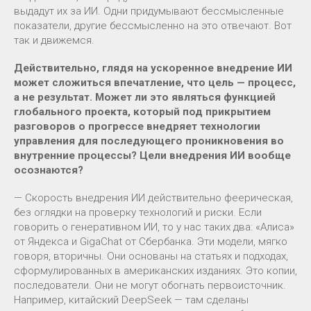
выдадут их за ИИ. Одни придумывают бессмысленные
показатели, другие бессмысленно на это отвечают. Вот
так и движемся.
Действительно, глядя на ускоренное внедрение ИИ
может сложиться впечатление, что цель — процесс,
а не результат. Может ли это являться функцией
глобального проекта, который под прикрытием
разговоров о прогрессе внедряет технологии
управления для последующего проникновения во
внутренние процессы? Цели внедрения ИИ вообще
осознаются?
— Скорость внедрения ИИ действительно феерическая,
без оглядки на проверку технологий и риски. Если
говорить о генеративном ИИ, то у нас таких два: «Алиса»
от Яндекса и GigaChat от Сбербанка. Эти модели, мягко
говоря, вторичны. Они основаны на статьях и подходах,
сформулированных в американских изданиях. Это копии,
последователи. Они не могут обогнать первоисточник.
Например, китайский DeepSeek — там сделаны