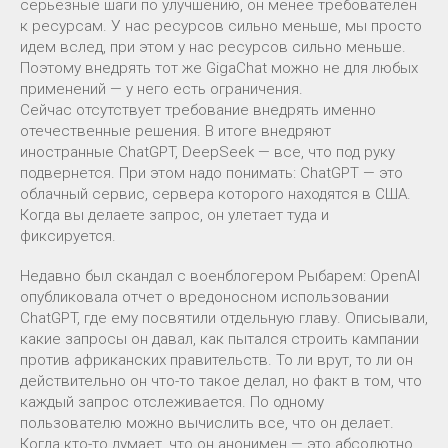
серьезные шаги по улучшению, он менее требователен
к ресурсам. У нас ресурсов сильно меньше, мы просто
идем вслед, при этом у нас ресурсов сильно меньше.
Поэтому внедрять тот же GigaChat можно не для любых
применений — у него есть ограничения.
Сейчас отсутствует требование внедрять именно
отечественные решения. В итоге внедряют
иностранные ChatGPT, DeepSeek — все, что под руку
подвернется. При этом надо понимать: ChatGPT — это
облачный сервис, сервера которого находятся в США.
Когда вы делаете запрос, он улетает туда и
фиксируется.
Недавно был скандал с военблогером Рыбарем: OpenAI
опубликовала отчет о вредоносном использовании
ChatGPT, где ему посвятили отдельную главу. Описывали,
какие запросы он давал, как пытался строить кампании
против африканских правительств. То ли врут, то ли он
действительно он что-то такое делал, но факт в том, что
каждый запрос отслеживается. По одному
пользователю можно вычислить все, что он делает.
Когда кто-то думает, что он анонимен — это абсолютно