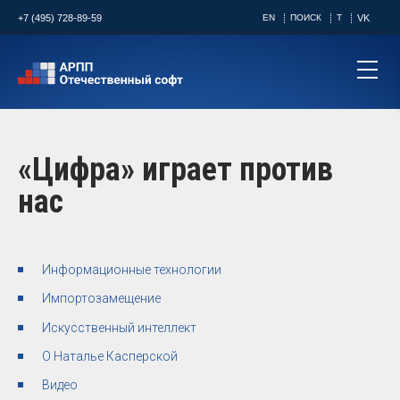
+7 (495) 728-89-59
EN
ПОИСК
T
VK
«Цифра» играет против
нас
Информационные технологии
Импортозамещение
Искусственный интеллект
О Наталье Касперской
Видео