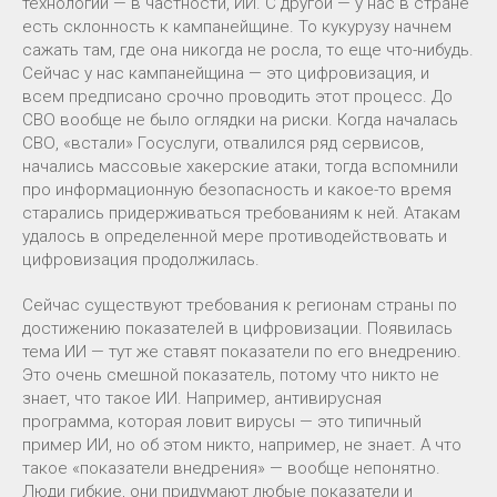
технологий — в частности, ИИ. С другой — у нас в стране
есть склонность к кампанейщине. То кукурузу начнем
сажать там, где она никогда не росла, то еще что-нибудь.
Сейчас у нас кампанейщина — это цифровизация, и
всем предписано срочно проводить этот процесс. До
СВО вообще не было оглядки на риски. Когда началась
СВО, «встали» Госуслуги, отвалился ряд сервисов,
начались массовые хакерские атаки, тогда вспомнили
про информационную безопасность и какое-то время
старались придерживаться требованиям к ней. Атакам
удалось в определенной мере противодействовать и
цифровизация продолжилась.
Сейчас существуют требования к регионам страны по
достижению показателей в цифровизации. Появилась
тема ИИ — тут же ставят показатели по его внедрению.
Это очень смешной показатель, потому что никто не
знает, что такое ИИ. Например, антивирусная
программа, которая ловит вирусы — это типичный
пример ИИ, но об этом никто, например, не знает. А что
такое «показатели внедрения» — вообще непонятно.
Люди гибкие, они придумают любые показатели и