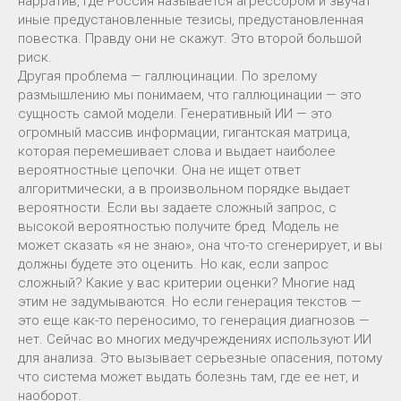
нарратив, где Россия называется агрессором и звучат
иные предустановленные тезисы, предустановленная
повестка. Правду они не скажут. Это второй большой
риск.
Другая проблема — галлюцинации. По зрелому
размышлению мы понимаем, что галлюцинации — это
сущность самой модели. Генеративный ИИ — это
огромный массив информации, гигантская матрица,
которая перемешивает слова и выдает наиболее
вероятностные цепочки. Она не ищет ответ
алгоритмически, а в произвольном порядке выдает
вероятности. Если вы задаете сложный запрос, с
высокой вероятностью получите бред. Модель не
может сказать «я не знаю», она что-то сгенерирует, и вы
должны будете это оценить. Но как, если запрос
сложный? Какие у вас критерии оценки? Многие над
этим не задумываются. Но если генерация текстов —
это еще как-то переносимо, то генерация диагнозов —
нет. Сейчас во многих медучреждениях используют ИИ
для анализа. Это вызывает серьезные опасения, потому
что система может выдать болезнь там, где ее нет, и
наоборот.