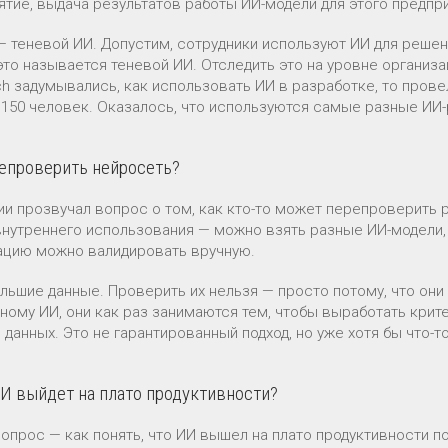
ятие, выдача результатов работы ИИ-модели для этого предп
— теневой ИИ. Допустим, сотрудники используют ИИ для решен
это называется теневой ИИ. Отследить это на уровне организ
ch задумывались, как использовать ИИ в разработке, то прове
 150 человек. Оказалось, что используются самые разные ИИ
епроверить нейросеть?
ии прозвучал вопрос о том, как кто-то может перепроверить 
внутреннего использования — можно взять разные ИИ-модели, п
цию можно валидировать вручную.
ольшие данные. Проверить их нельзя — просто потому, что они
ному ИИ, они как раз занимаются тем, чтобы выработать крит
данных. Это не гарантированный подход, но уже хотя бы что-то
И выйдет на плато продуктивности?
вопрос — как понять, что ИИ вышел на плато продуктивности п