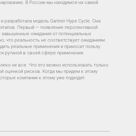
зочарованию. В России мы находимся на самой
 разработала модель Gartner Hype Cycle. Она
ь этапов. Первый — появление перспективной
ся завышенные ожидания от потенциальных
но, что реальность не соответствует ожиданиям.
одить реальные применения и приносит пользу.
тся рутиной в своей сфере применения.
алеко не все. Что его можно использовать только
ой оценкой рисков. Когда мы придем к этому
оторые компании к этому уже подходят.