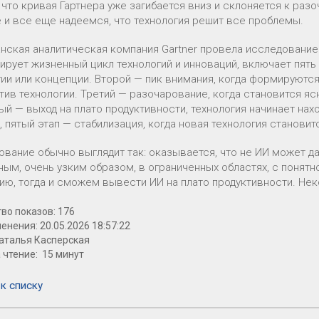
, что кривая Гартнера уже загибается вниз и склоняется к ра
 и все еще надеемся, что технология решит все проблемы.
нская аналитическая компания Gartner провела исследование и
ирует жизненный цикл технологий и инноваций, включает пят
гии или концепции. Второй — пик внимания, когда формируют
тив технологии. Третий — разочарование, когда становится яс
ый — выход на плато продуктивности, технология начинает нах
, пятый этап — стабилизация, когда новая технология станови
ование обычно выглядит так: оказывается, что не ИИ может д
ным, очень узким образом, в ограниченных областях, с понятн
ию, тогда и сможем вывести ИИ на плато продуктивности. Нек
во показов: 176
енения: 20.05.2026 18:57:22
аталья Касперская
 чтение: 15 минут
к списку