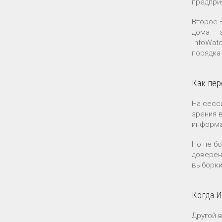
предпри
Второе 
дома — 
InfoWat
порядка
Как пер
На сесс
зрения 
информа
Но не б
доверен
выборки 
Когда И
Другой 