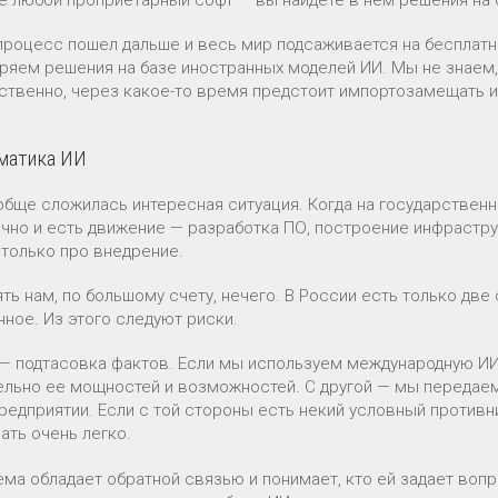
процесс пошел дальше и весь мир подсаживается на бесплатн
ряем решения на базе иностранных моделей ИИ. Мы не знаем,
ственно, через какое-то время предстоит импортозамещать и и
матика ИИ
обще сложилась интересная ситуация. Когда на государствен
ично и есть движение — разработка ПО, построение инфраструк
только про внедрение.
ять нам, по большому счету, нечего. В России есть только дв
нное. Из этого следуют риски.
— подтасовка фактов. Если мы используем международную ИИ-
ельно ее мощностей и возможностей. С другой — мы передаем 
редприятии. Если с той стороны есть некий условный противн
ать очень легко.
ема обладает обратной связью и понимает, кто ей задает воп