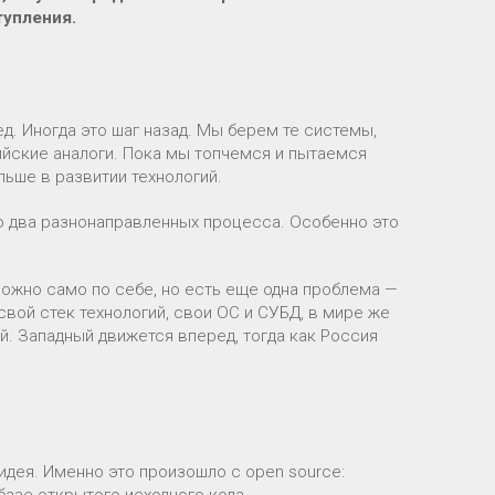
упления.
д. Иногда это шаг назад. Мы берем те системы,
ийские аналоги. Пока мы топчемся и пытаемся
альше в развитии технологий.
о два разнонаправленных процесса. Особенно это
ложно само по себе, но есть еще одна проблема —
свой стек технологий, свои ОС и СУБД, в мире же
й. Западный движется вперед, тогда как Россия
идея. Именно это произошло с open source:
азе открытого исходного кода.