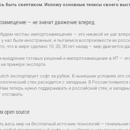
ь быть скептиком. Изложу основные тезисы своего выст
озамещение — не значит движение вперед
 будем честны: импортозамещение — это никакой не шаг впере
 у нас были иностранные, и пытаемся воспроизвести их росс
то, что в мире сделано 10, 20, 30 лет назад — мир двигается д
м внедрение готовых решений и импортозамещение в ИТ — эт
 на примере экспорта.
Watch экспортирует софт за рубеж. В нынешних условиях это с
нологический стек расходится с западным. В России появился 
 Нам теперь нужно поддерживать и российский стек, и западны
 отставать.
 open source
ть весь мир на бесплатный источник технологий — гениальная 
е любой проприетарный софт — вы найдете в нем решения на б