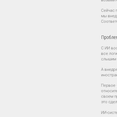
Сейчас 
мы внед
Соответ
Пробле
С ИИ во
все лог
слышим 
А внедр
иностра
Первое 
относит
своем п
это сдел
ИИ-сист