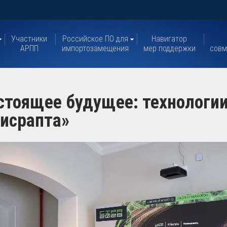
Участники
Российское ПО для
Навигатор
АРПП
импортозамещения
мер поддержки
совм
стоящее будущее: технологии
дисрапта»