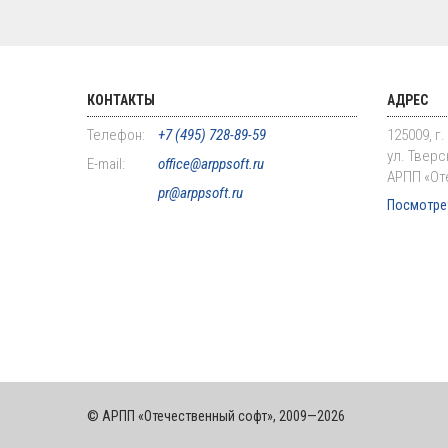
КОНТАКТЫ
АДРЕС
Телефон:
+7 (495) 728-89-59
125009, г
ул. Тверск
E-mail:
office@arppsoft.ru
АРПП «От
pr@arppsoft.ru
Посмотрет
© АРПП «Отечественный софт», 2009—2026