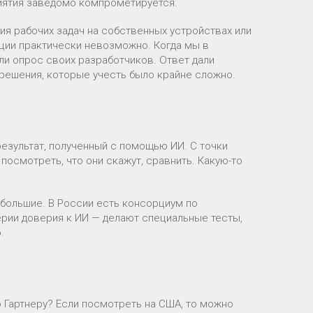
риятия заведомо компрометируется.
ия рабочих задач на собственных устройствах или
ации практически невозможно. Когда мы в
ли опрос своих разработчиков. Ответ дали
-решения, которые учесть было крайне сложно.
результат, полученный с помощью ИИ. С точки
осмотреть, что они скажут, сравнить. Какую-то
 большие. В России есть консорциум по
ерии доверия к ИИ — делают специальные тесты,
.
о Гартнеру? Если посмотреть на США, то можно