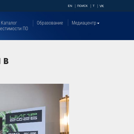
EN
ПОИСК
T
VK
Каталог
Образование
Медиацентр
естимости ПО
 в