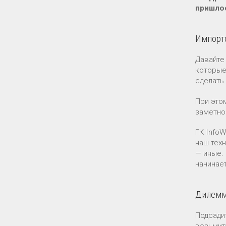
пришлос
Импорт
Давайте
которые
сделать 
При это
заметно
ГК Info
наш тех
— иные.
начинает
Дилемма
Подсади
возьмит