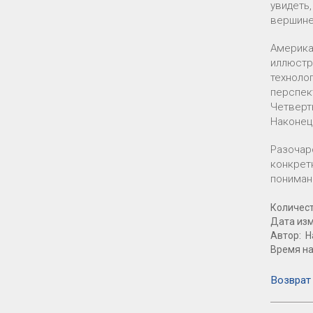
увидеть
вершине
Америка
иллюстр
техноло
перспек
Четверт
Наконец
Разочар
конкрет
пониман
Количест
Дата изм
Автор: Н
Время на
Возврат 