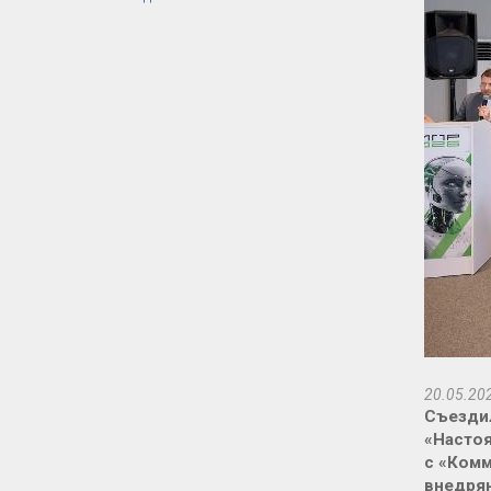
20.05.20
Съездил
«Настоя
с «Комм
внедряю