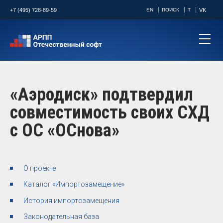
+7 (495) 728-89-59
EN
ПОИСК
T
VK
«Аэродиск» подтвердил
совместимость своих СХД
с ОС «ОСнова»
О проекте
Каталог «Импортозамещение»
История импортозамещения
Законодательная база