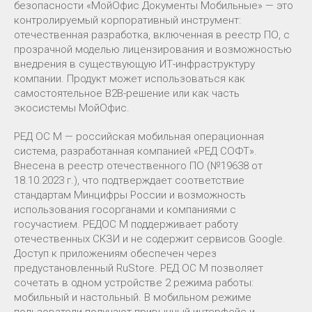
безопасности «МойОфис Документы Мобильные» — это
контролируемый корпоративный инструмент:
отечественная разработка, включенная в реестр ПО, с
прозрачной моделью лицензирования и возможностью
внедрения в существующую ИТ-инфраструктуру
компании. Продукт может использоваться как
самостоятельное B2B-решение или как часть
экосистемы МойОфис.
РЕД ОС М — российская мобильная операционная
система, разработанная компанией «РЕД СОФТ».
Внесена в реестр отечественного ПО (№19638 от
18.10.2023 г.), что подтверждает соответствие
стандартам Минцифры России и возможность
использования госорганами и компаниями с
госучастием. РЕДОС М поддерживает работу
отечественных СКЗИ и не содержит сервисов Google.
Доступ к приложениям обеспечен через
предустановленный RuStore. РЕД ОС М позволяет
сочетать в одном устройстве 2 режима работы:
мобильный и настольный. В мобильном режиме
пользователи получают привычный интерфейс и