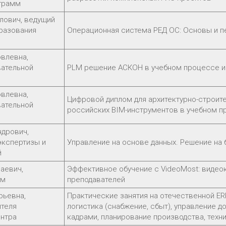
грамм
лович, ведущий
бразования
Операционная система РЕД ОС: Основы и п
овлевна,
вательной
PLM решение АСКОН в учебном процессе и 
овлевна,
Цифровой диплом для архитектурно-строит
вательной
российских BIM-инструментов в учебном 
ндрович,
экспертизы и
Управление на основе данных. Решение на б
й
аевич,
Эффективное обучение с VideoMost: видео
ам
преподавателей
рьевна,
Практические занятия на отечественной ER
ителя
логистика (снабжение, сбыт), управление д
ентра
кадрами, планирование производства, тех