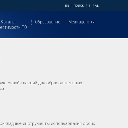
EN
ПОИСК
T
VK
Каталог
Образование
Медиацентр
естимости ПО
»
рию онлайн-лекций для образовательных
ии.
прикладные инструменты использования своих