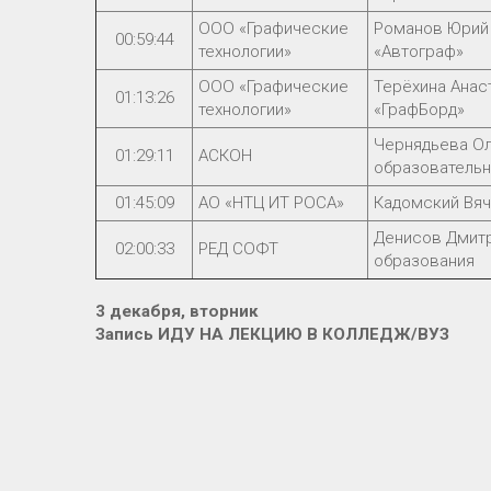
ООО «Графические
Романов Юрий 
00:59:44
технологии»
«Автограф»
ООО «Графические
Терёхина Анас
01:13:26
технологии»
«ГрафБорд»
Чернядьева Ол
01:29:11
АСКОН
образователь
01:45:09
АО «НТЦ ИТ РОСА»
Кадомский Вяч
Денисов Дмитр
02:00:33
РЕД СОФТ
образования
3 декабря, вторник
Запись ИДУ НА ЛЕКЦИЮ В КОЛЛЕДЖ/ВУЗ