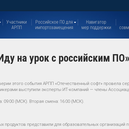
Участники
Российское ПО для
Навигатор
АРПП
импортозамещения
мер поддержки
совм
Иду на урок с российским ПО
дверии этого события АРПП «Отечественный софт» провела се
Спикерами выступили эксперты ИТ-компаний — члены Ассоциац
09:00 (МСК). Вторая смена: 16:00 (МСК).
ых продуктов представили для образовательных организаций 