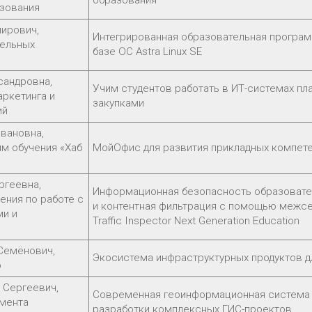
зования
мирович,
Интегрированная образовательная програм
тельных
базе ОС Astra Linux SE
сандровна,
Учим студентов работать в ИТ-системах пл
ркетинга и
закупками
ий
вановна,
м обучения «Хаб
МойОфис для развития прикладных компетен
ргеевна,
Информационная безопасность образовате
ения по работе с
и контентная фильтрация с помощью межс
и и
Traffic Inspector Next Generation Education
Семёнович,
Экосистема инфраструктурных продуктов д
ю
 Сергеевич,
Современная геоинформационная система «
амента
разработки комплексных ГИС-проектов