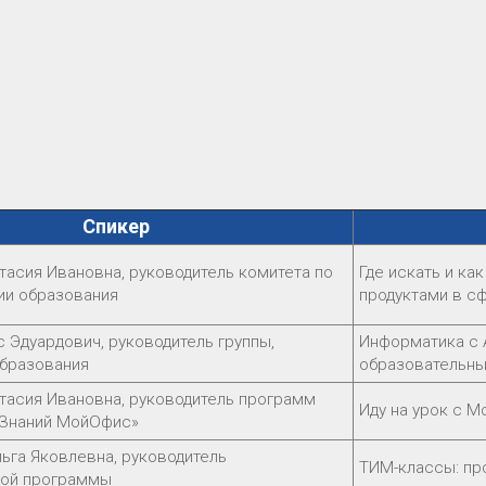
Спикер
тасия Ивановна, руководитель комитета по
Где искать и к
ии образования
продуктами в с
 Эдуардович, руководитель группы,
Информатика с A
бразования
образовательны
тасия Ивановна, руководитель программ
Иду на урок с 
 Знаний МойОфис»
ьга Яковлевна, руководитель
ТИМ-классы: пр
ной программы