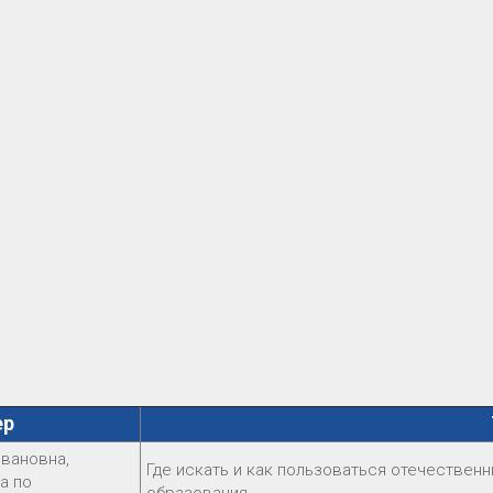
ер
вановна,
Где искать и как пользоваться отечестве
а по
образования