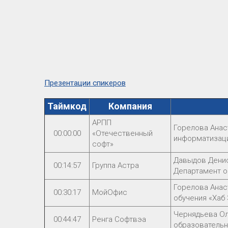
Презентации спикеров
Таймкод
Компания
АРПП
Горелова Анас
00:00:00
«Отечественный
информатизац
софт»
Давыдов Денис
00:14:57
Группа Астра
Департамент о
Горелова Анас
00:30:17
МойОфис
обучения «Хаб
Чернядьева Ол
00:44:47
Ренга Софтвэа
образователь