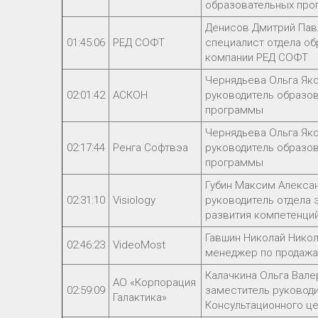
образовательных про
Денисов Дмитрий Пав
01:45:06
РЕД СОФТ
специалист отдела о
компании РЕД СОФТ
Чернядьева Ольга Як
02:01:42
АСКОН
руководитель образо
программы
Чернядьева Ольга Як
02:17:44
Ренга Софтвэа
руководитель образо
программы
Губин Максим Алекса
02:31:10
Visiology
руководитель отдела 
развития компетенци
Гавшин Николай Никол
02:46:23
VideoMost
менеджер по продаж
Калачкина Ольга Вале
АО «Корпорация
02:59:09
заместитель руковод
Галактика»
Консультационного ц