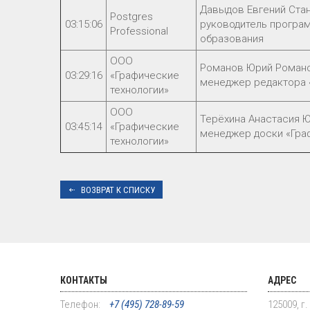
Давыдов Евгений Ста
Postgres
03:15:06
руководитель програ
Professional
образования
ООО
Романов Юрий Романо
03:29:16
«Графические
менеджер редактора 
технологии»
ООО
Терёхина Анастасия Ю
03:45:14
«Графические
менеджер доски «Гра
технологии»
ВОЗВРАТ К СПИСКУ
КОНТАКТЫ
АДРЕС
Телефон:
+7 (495) 728-89-59
125009, г