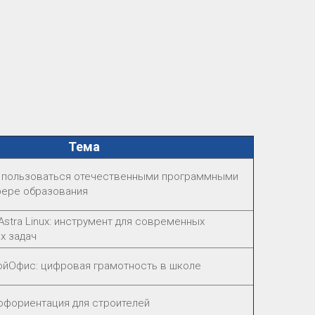
Тема
ак пользоваться отечественными программными
фере образования
stra Linux: инструмент для современных
х задач
МойОфис: цифровая грамотность в школе
офориентация для строителей