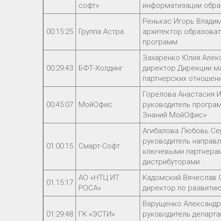
софт»
информатизации обра
Ренькас Игорь Влади
00:15:25
Группа Астра
архитектор образова
программ
Захаренко Юлия Алек
00:29:43
БФТ-Холдинг
директор Дирекции ма
партнерских отношен
Горелова Анастасия И
00:45:07
МойОфис
руководитель програм
Знаний МойОфис»
Агибалова Любовь Се
руководитель направл
01:00:15
Смарт-Софт
ключевыми партнерам
дистрибуторами
АО «НТЦ ИТ
Кадомский Вячеслав 
01:15:17
РОСА»
директор по развити
Варущенко Александр
01:29:48
ГК «ЭСТИ»
руководитель департ