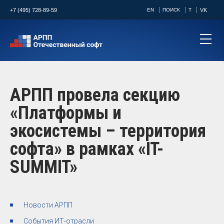
+7 (495) 728-89-59
EN
ПОИСК
T
VK
АРПП провела секцию
«Платформы и
экосистемы – территория
софта» в рамках «IT-
SUMMIT»
Новости АРПП
События ИТ-отрасли