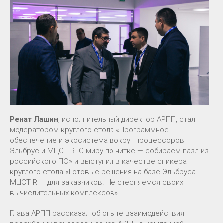
Ренат Лашин
, исполнительный директор АРПП, стал
модератором круглого стола «Программное
обеспечение и экосистема вокруг процессоров
Эльбрус и МЦСТ R. С миру по нитке — собираем пазл из
российского ПО» и выступил в качестве спикера
круглого стола «Готовые решения на базе Эльбруса
МЦСТ R — для заказчиков. Не стесняемся своих
вычислительных комплексов».
Глава АРПП рассказал об опыте взаимодействия