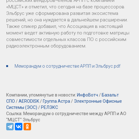
российских вендоров-членов АРПП с компанией
«МЦСТ» и отметил, что сегодня на базе процессоров
Эльбрус уже сформирована развитая экосистема
решений, но она нуждается в дальнейшем расширении.
Также спикер добавил, что Ассоциация в настоящий
момент ведет активную работу по подготовке матрицы
совместимости отдельных классов ПО с российским
радиоэлектронным оборудованием.
Меморандум о сотрудничестве АРПП и Эльбрус.pdf
Компании, упомянутые в новости:
ИнфоВотч
/
Базальт
СПО
/
AERODISK
/
Группа Астра
/
Электронные Офисные
Системы (ЭОС)
/
РЕЛЭКС
Ссылка: Меморандум о сотрудничестве между АРПП и АО
"МЦСТ" Эльбрус