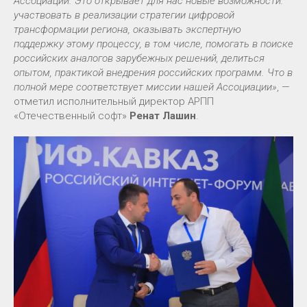
Ассоциации. Это открывает для нас новые возможности:
участвовать в реализации стратегии цифровой
трансформации региона, оказывать экспертную
поддержку этому процессу, в том числе, помогать в поиске
российских аналогов зарубежных решений, делиться
опытом, практикой внедрения российских программ. Что в
полной мере соответствует миссии нашей Ассоциации»
, —
отметил исполнительный директор АРПП
«Отечественный софт»
Ренат Лашин
.