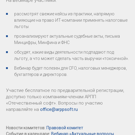
На вебинаре участники:
рассмотрят свежие кейсы из практики, напрямую
влияющие на право ИТ-компании применять налоговые
льготы
проанализируют актуальные судебные акты, письма
Минцифры, Минфина и ФНС
обсудят, какие виды деятельности подпадают под
льготу, а что может сделать часть выручки «токсичной».
Вебинар будет полезен для CFO, налоговых менеджеров,
бухгалтеров и директоров.
Участие бесплатное по предварительной регистрации,
доступно только компаниям-членам АРПП
«Отечественный софт». Вопросы по участию
направляйте на
office@arppsoft.ru
Новости комитетов:
Правовой комитет
Событие в календаре:
Вебинар «Актуальные вопросы