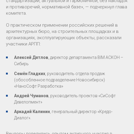
стандартизации, актуальной и гармоничной, без накладок
и противоречий, нормативной базе», — подчеркнул глава
комитета.
О практическом применении российских решений в
архитектурных бюро, на строительных площадках и в
организациях, эксплуатирующих объекты, рассказали
участники АРПП:
Алексей Дятлов
, директор департамента BIM АСКОН –
Сибирь
Семён Гладких
, руководитель отдела продаж
(обособленное подразделение Новосибирск)
«НаноСофт Разработка»
Андрей Чуманов
, руководитель проектов «СиСофт
Девелопмент»
Аркадий Калинин
, генеральный директор «Кредо-
Диалог».
Вендоры поделились опытом активного участия в