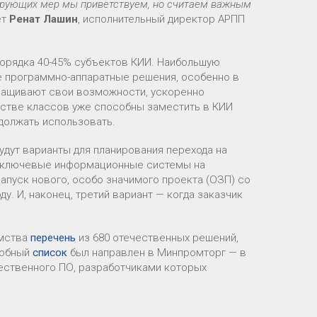
ирующих мер мы приветствуем, но считаем важным
ет
Ренат Лашин
, исполнительный директор АРПП
порядка 40-45% субъектов КИИ. Наибольшую
е программно-аппаратные решения, особенно в
аращивают свои возможности, ускоренно
нстве классов уже способны заместить в КИИ
должать использовать.
удут варианты для планирования перехода на
и ключевые информационные системы на
запуск нового, особо значимого проекта (ОЗП) со
. И, наконец, третий вариант — когда заказчик
омства
перечень
из 680 отечественных решений,
добный
список
был направлен в Минпромторг — в
чественного ПО, разработчиками которых