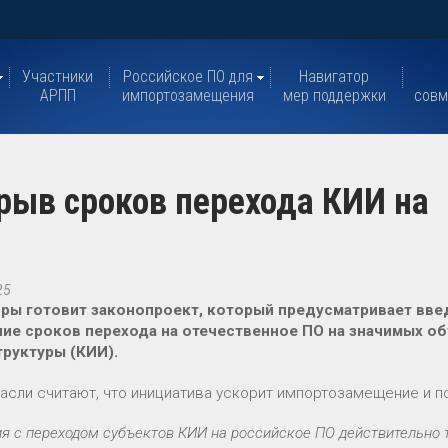
Участники
Российское ПО для
Навигатор
АРПП
импортозамещения
мер поддержки
совм
рыв сроков перехода КИИ на
25
ы готовит законопроект, который предусматривает вве
ие сроков перехода на отечественное ПО на значимых о
руктуры (КИИ).
расли считают, что инициатива ускорит импортозамещение и 
я с переходом субъектов КИИ на российское ПО действительно 