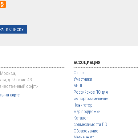
РАТ К СПИСКУ
АССОЦИАЦИЯ
О нас
. Москва,
Участники
ая, д. 9, офис 43,
АРПП
ечественный софт»
Российское ПО для
ь на карте
импортозамещения
Навигатор
мер поддержки
Каталог
совместимости ПО
Образование
Медиацентр