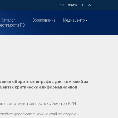
EN
ПОИСК
T
VK
Каталог
Образование
Медиацентр
естимости ПО
дение оборотных штрафов для компаний за
бъектах критической информационной
повысит ответственность субъектов КИИ.
требует дополнительных усилий со стороны