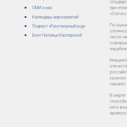
государ
при этом
СМИ о нас
«Отечес
Календарь мероприятий
По оцен
Подкаст «Рукотворный код»
сложнос
Блог Натальи Касперской
части «
соверше
зарубеж
Инициат
отечест
российс
сроком 
сможет 
В марте
способн
него во
являютс