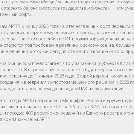
ства. Предлагаемую Минцифры инициативу по введению стимул
 сохранять баланс интересов государства и бизнеса»,
— отмеча
твенный софт».
кам АРПП, к концу 2025 года на отечественный софт перешли 
ть у многих по-прежнему вызывает переход на отечественны
железа». При этом российские ИТ-продукты функционально н
нствуются под требования различных заказчиков и в больши
ные решения, которые сегодня становится крайне опасно про
ива Минцифры предполагает, что у заказчика (субъекта КИИ) б
венное ПО. В первом случае он должен будет перевести сво
кие решения до 1 января 2028 года. Второй вариант означает 
создания и внедрения импортозамещенного решения к 2028 году
определить срок перехода выводом ПАК из эксплуатации.
 этого года АРПП направила в Минцифры России и другие вед
ых заменить иностранное ПО на объектах КИИ, а в августе по
шли порядка 400 российских решений из Единого реестра оте
я компании-члены АРПП.