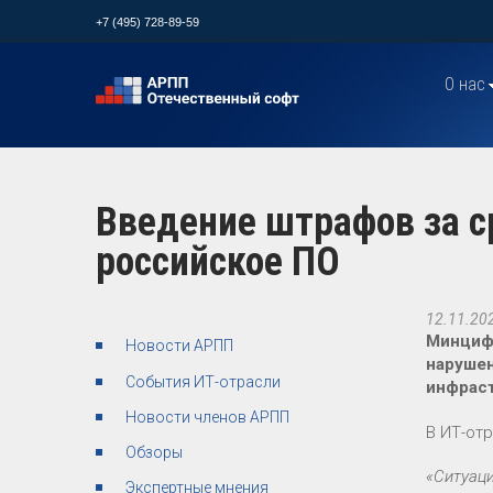
+7 (495) 728-89-59
О нас
Введение штрафов за с
российское ПО
12.11.20
Минцифр
Новости АРПП
нарушен
События ИТ-отрасли
инфраст
Новости членов АРПП
В ИТ-от
Обзоры
«Ситуаци
Экспертные мнения