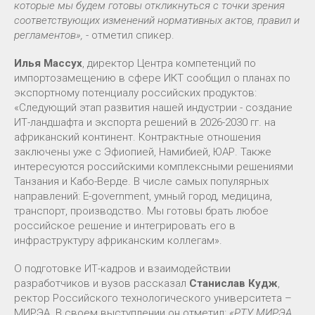
которые мы будем готовы откликнуться с точки зрения
соответствующих изменений нормативных актов, правил и
регламентов»,
- отметил спикер.
Илья Массух
, директор Центра компетенций по
импортозамещению в сфере ИКТ сообщил о планах по
экспортному потенциалу российских продуктов:
«Следующий этап развития нашей индустрии - создание
ИТ-ландшафта и экспорта решений в 2026-2030 гг. на
африканский континент. Контрактные отношения
заключены уже с Эфиопией, Намибией, ЮАР. Также
интересуются российскими комплексными решениями
Танзания и Кабо-Верде. В числе самых популярных
направлений: E-government, умный город, медицина,
транспорт, производство. Мы готовы брать любое
российское решение и интегрировать его в
инфраструктуру африканским коллегам».
О подготовке ИТ-кадров и взаимодействии
разработчиков и вузов рассказал
Станислав Кудж
,
ректор Российского технологического университета –
МИРЭА. В своем выступлении он отметил:
«РТУ МИРЭА