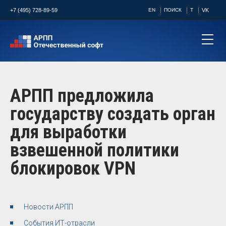
+7 (495) 728-89-59
EN
ПОИСК
T
VK
АРПП предложила
государству создать орган
для выработки
взвешенной политики
блокировок VPN
Новости АРПП
События ИТ-отрасли