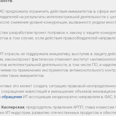
ности.
АС предложила ограничить действия иммунитетов в сфере инт
ладателей на результаты интеллектуальной деятельности с ц
после снижения уровня конкуренции, вызванного уходом инос
стве разработали проект поправок к закону о защите конку
етов в том случае, если действия правообладателей направле
ИТ-отрасль не поддержала инициативу, выступив в защиту дей
ии, законопроект фактически отменяет институт «антимонопо
атов интеллектуальной деятельности, в том числе ПО, и наде
чиями по применению инструментов антимонопольного контрол
елям таких иммунитетов.
ективе это может создать ситуацию правовой неопределеннос
 сокращение инвестиций и уменьшение объемов инновационн
и
обращения
ИТ-ассоциации неоднократно направляли в ФАС,
 Касперская
, председатель правления АРПП, глава комисси
ке ИТ-индустрии, развитию отечественных продуктов и обес