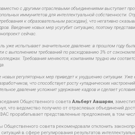
овместно с другими отраслевыми объединениями выступает про
опольных иммунитетов для интеллектуальной собственности. От
 требования к образовательным расходам), что негативно сказыв
дров. Введение новых мер усугубит ситуацию, поэтому представ
онопроект сейчас.
ль уже испытывает значительное давление: в прошлом году был
ти с выполнением требований по расходованию 3% от сэкономл
колледжах. Требования меняются, компаниям трудно им соответ
да.
е новых регуляторных мер приведет к ухудшению ситуации. Уж
азработчиков, что способствует росту «упаднических настроени
ельное давление усложнит удержание кадров и сделает условия
заседания Общественного совета
Альберт Авшарян
, замести
нул, что ведомство получило от отраслевых объединений дост
ФАС прорабатывает представленные предложения, в том числ
ы Общественного совета рекомендовали отклонить законопро
 ситуаций в сфере регулирования результатов интеллектуальн