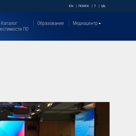
EN
ПОИСК
T
VK
Каталог
Образование
Медиацентр
естимости ПО