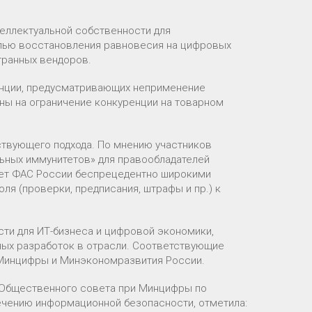
еллектуальной собственности для
елью восстановления равновесия на цифровых
транных вендоров.
ренции, предусматривающих неприменение
ны на ограничение конкуренции на товарном
ствующего подхода. По мнению участников
льных иммунитетов» для правообладателей
ляет ФАС России беспрецедентно широкими
я (проверки, предписания, штрафы и пр.) к
ти для ИТ-бизнеса и цифровой экономики,
ых разработок в отрасли. Соответствующие
 Минцифры и Минэкономразвития России.
и Общественного совета при Минцифры по
печению информационной безопасности, отметила: