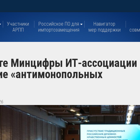
Участники
Российское ПО для
Навигатор
АРПП
импортозамещения
мер поддержки
совм
те Минцифры ИТ-ассоциации
ние «антимонопольных
26