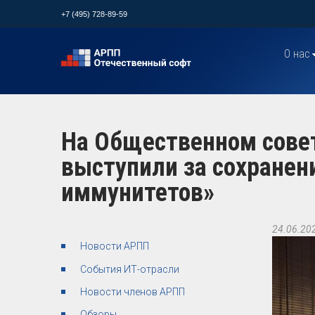
+7 (495) 728-89-59
О нас
На Общественном сове
выступили за сохране
иммунитетов»
24.06.20
Новости АРПП
События ИТ-отрасли
Новости членов АРПП
Обзоры