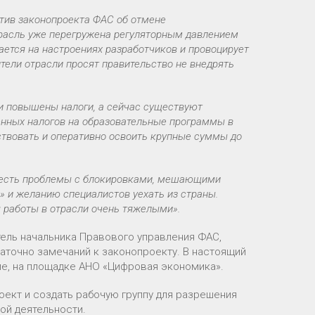
тив законопроекта ФАС об отмене
расль уже перегружена регуляторным давлением
ается на настроениях разработчиков и провоцирует
ители отрасли просят правительство не внедрять
и повышены налоги, а сейчас существуют
енных налогов на образовательные программы в
ствовать и оперативно освоить крупные суммы до
е есть проблемы с блокировками, мешающими
й» и желанию специалистов уехать из страны.
 работы в отрасли очень тяжелыми».
тель начальника Правового управления ФАС,
аточно замечаний к законопроекту. В настоящий
е, на площадке АНО «Цифровая экономика».
ект и создать рабочую группу для разрешения
ой деятельности.