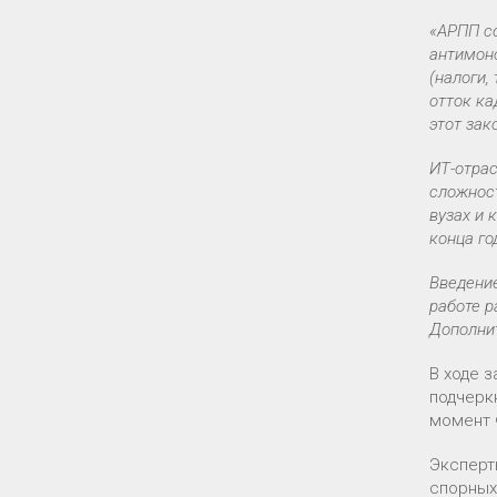
«АРПП с
антимон
(налоги,
отток ка
этот зак
ИТ-отрас
сложнос
вузах и 
конца го
Введени
работе р
Дополнит
В ходе 
подчерк
момент 
Эксперт
спорных