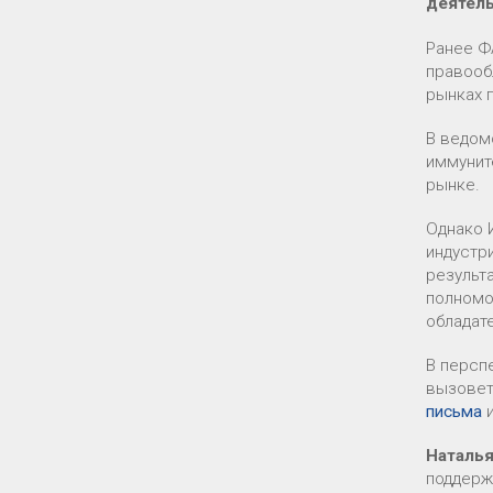
деятель
Ранее Ф
правооб
рынках 
В ведом
иммунит
рынке.
Однако 
индустр
результ
полномо
обладат
В персп
вызовет
письма
Наталья
поддерж