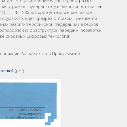
читает, что расширение Единого реестра ПО
ния угрожает суверенитету и безопасности нашей
015 г. № 1236, которое устанавливает запрет
государств, идет вразрез с Указом Президента
адачах развития Российской Федерации на период
тоспособной инфраструктуры передачи, обработки
кже сквозных цифровых технологий
ссоциации Разработчиков Программных
ателей
(pdf)