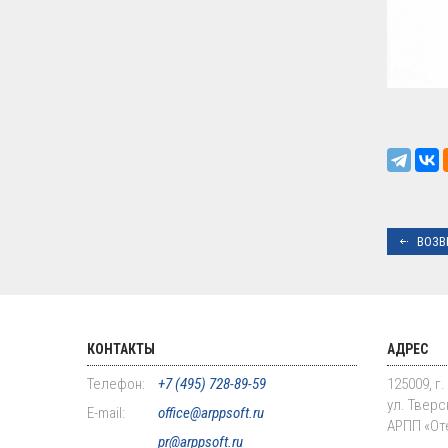
ВОЗВ
КОНТАКТЫ
АДРЕС
Телефон:
+7 (495) 728-89-59
125009, г
ул. Тверск
E-mail:
office@arppsoft.ru
АРПП «От
pr@arppsoft.ru