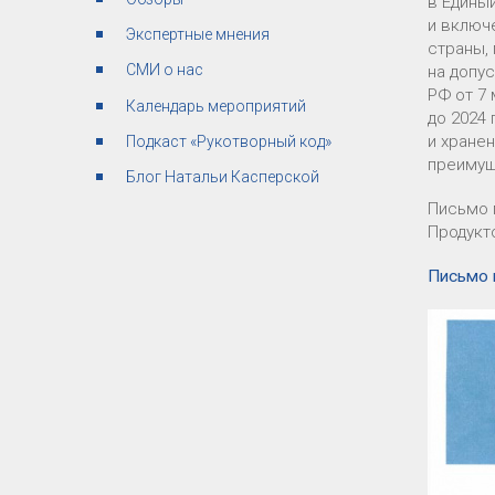
в Едины
и включ
Экспертные мнения
страны,
СМИ о нас
на допу
РФ от 7
Календарь мероприятий
до 2024
и хране
Подкаст «Рукотворный код»
преимущ
Блог Натальи Касперской
Письмо 
Продукт
Письмо 