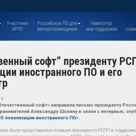
Участники
Российское ПО для
Навигатор
АРПП
импортозамещения
мер поддержки
совм
венный софт” президенту РС
ции иностранного ПО и его
тр
19
Отечественный софт» направила письмо президенту Рос
ринимателей Александру Шохину в связи с интервью, опу
«О локализации иностранного ПО»
.
иале была представлена позиция президента РСПП в поддерж