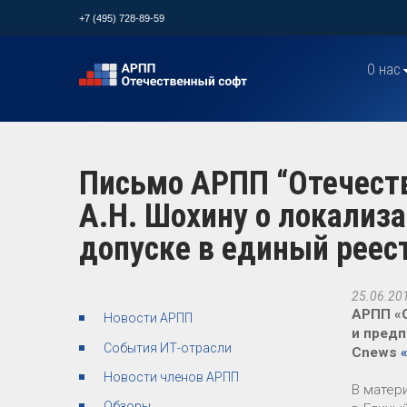
+7 (495) 728-89-59
О нас
Письмо АРПП “Отечест
А.Н. Шохину о локализа
допуске в единый реес
25.06.20
АРПП «
Новости АРПП
и предп
События ИТ-отрасли
Cnews
Новости членов АРПП
В матер
Обзоры