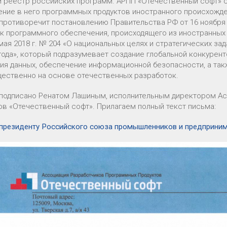
й реестр российских программ. АРПП «Отечественный софт» с
ение в него программных продуктов иностранного происхожде
 противоречит постановлению Правительства РФ от 16 ноября 2
ск программного обеспечения, происходящего из иностранных 
 мая 2018 г. № 204 «О национальных целях и стратегических з
 года», который подразумевает создание глобальной конкурен
ния данных, обеспечение информационной безопасности, а та
ественно на основе отечественных разработок.
подписано Ренатом Лашиным, исполнительным директором А
ов «Отечественный софт». Прилагаем полный текст письма:
президенту Российского союза промышленников и предприним