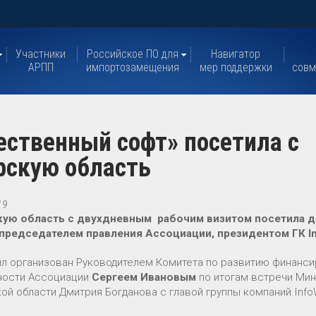
Участники
Российское ПО для
Навигатор
АРПП
импортозамещения
мер поддержки
совм
ственный софт» посетила с
рскую область
19
кую область с двухдневным рабочим визитом посетила 
 председателем правления Ассоциации, президентом ГК
I
ыл организован Руководителем Комитета по развитию финанси
ности Ассоциации
Сергеем Ивановым
по итогам встречи Мин
ой области Дмитрия Богданова с главой группы компаний Inf