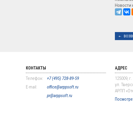
Новости 
ВОЗВ
КОНТАКТЫ
АДРЕС
Телефон:
+7 (495) 728-89-59
125009, г
ул. Тверск
E-mail:
office@arppsoft.ru
АРПП «От
pr@arppsoft.ru
Посмотрет