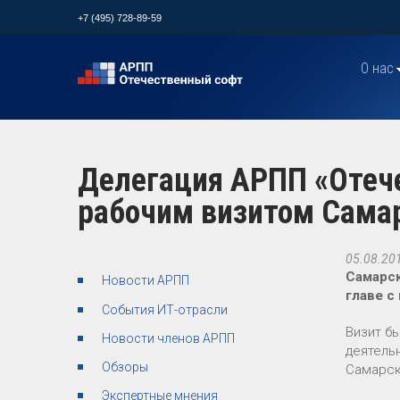
+7 (495) 728-89-59
О нас
Делегация АРПП «Отече
рабочим визитом Сама
05.08.20
Самарс
Новости АРПП
главе с
События ИТ-отрасли
Визит б
Новости членов АРПП
деятель
Обзоры
Самарск
Экспертные мнения