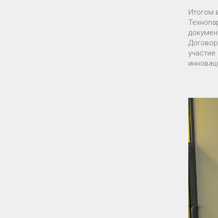
Итогом 
Технопа
докумен
Договор
участие
инновац