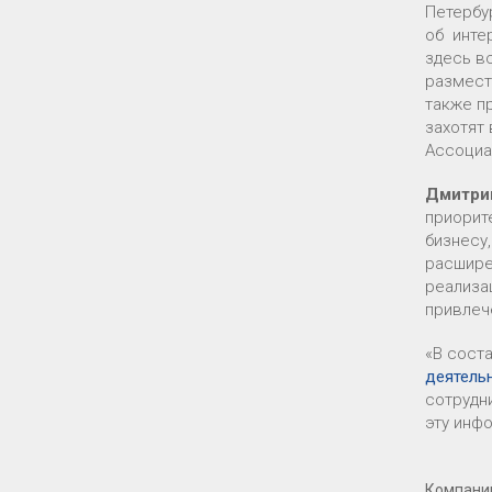
Петербу
об инте
здесь в
размест
также п
захотят
Ассоциа
Дмитри
приорит
бизнесу
расшире
реализа
привлеч
«В сост
деятель
сотрудн
эту инф
Компании