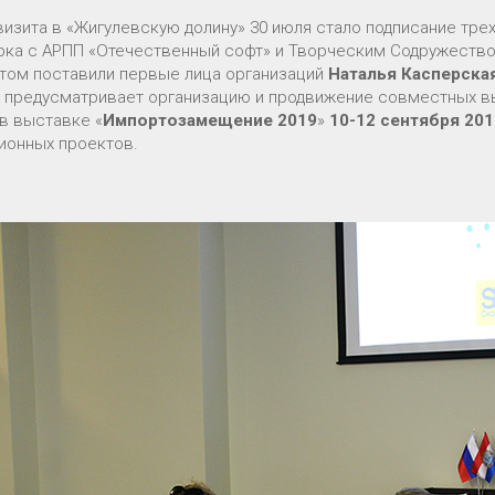
визита в «Жигулевскую долину» 30 июля стало подписание тре
рка с АРПП «Отечественный софт» и Творческим Содружество
том поставили первые лица организаций
Наталья Касперска
 предусматривает организацию и продвижение совместных вы
 в выставке «
Импортозамещение 2019
»
10-12
сентября 201
ионных проектов.