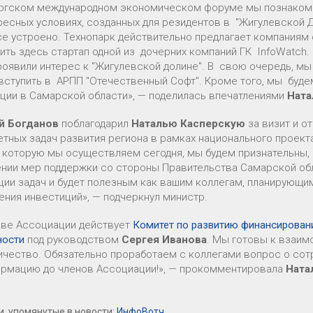
ргском международном экономическом форуме мы познакомил
ресных условиях, созданных для резидентов в "Жигулевской До
се устроено. Технопарк действительно предлагает компаниям
ить здесь стартап одной из дочерних компаний ГК InfoWatch
роявили интерес к "Жигулевской долине". В свою очередь, мы
 вступить в АРПП "Отечественный Софт". Кроме того, мы буд
ции в Самарской области», — поделилась впечатлениями
Ната
й Богданов
поблагодарил
Наталью Касперскую
за визит и от
етных задач развития региона в рамках национального проек
, которую мы осуществляем сегодня, мы будем признательны,
нии мер поддержки со стороны Правительства Самарской обла
ции задач и будет полезным как вашим коллегам, планирующим 
ения инвестиций», — подчеркнул министр.
аве Ассоциации действует
Комитет по развитию финансирован
ности
под руководством
Сергея Иванова
. Мы готовы к взаим
ичество. Обязательно проработаем с коллегами вопрос о со
ормацию до членов Ассоциации!», — прокомментировала
Ната
, упомянутые в новости:
ИнфоВотч