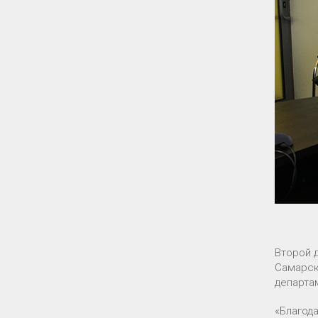
Второй 
Самарск
департа
«Благод