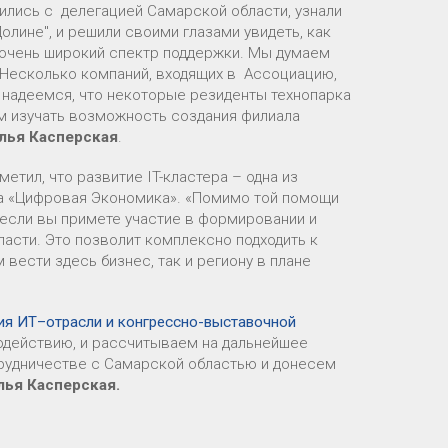
ись с делегацией Самарской области, узнали
лине", и решили своими глазами увидеть, как
 очень широкий спектр поддержки. Мы думаем
. Несколько компаний, входящих в Ассоциацию,
 надеемся, что некоторые резиденты технопарка
ем изучать возможность создания филиала
лья Касперская
.
метил, что развитие IT-кластера – одна из
та «Цифровая Экономика». «Помимо той помощи
 если вы примете участие в формировании и
сти. Это позволит комплексно подходить к
вести здесь бизнес, так и региону в плане
ия ИТ–отрасли и конгрессно-выставочной
одействию, и рассчитываем на дальнейшее
трудничестве с Самарской областью и донесем
лья Касперская.