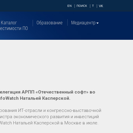
EN
ПОИСК
T
VK
Каталог
Образование
Медиацентр
естимости ПО
делегация
АРПП «Отечественный софт»
во
nfoWatch
Натальей Касперской
.
рования ИТ-отрасли и конгрессно-выставочной
истра экономического развития и инвестиций
oWatch Натальей Касперской в Москве в июле.