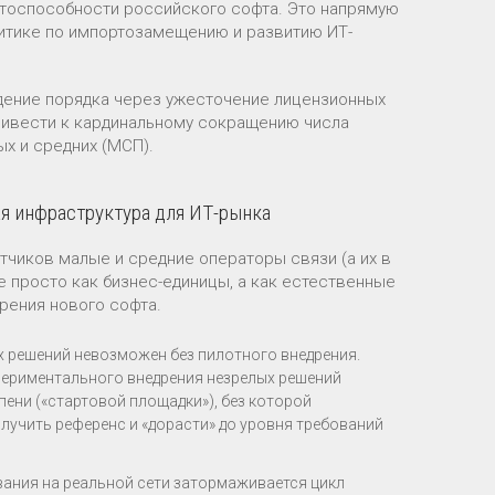
тоспособности российского софта. Это напрямую
итике по импортозамещению и развитию ИТ-
ение порядка через ужесточение лицензионных
ривести к кардинальному сокращению числа
х и средних (МСП).
я инфраструктура для ИТ-рынка
чиков малые и средние операторы связи (а их в
 просто как бизнес-единицы, а как естественные
рения нового софта.
 решений невозможен без пилотного внедрения.
спериментального внедрения незрелых решений
ени («стартовой площадки»), без которой
учить референс и «дорасти» до уровня требований
вания на реальной сети затормаживается цикл