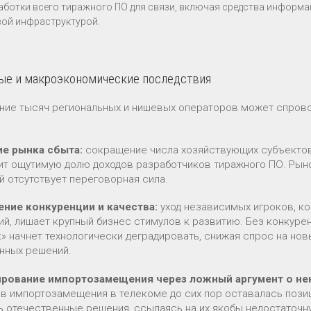
аботки всего тиражного ПО для связи, включая средства информ
вой инфраструктурой.
ые и макроэкономические последствия
ние тысяч региональных и нишевых операторов может спрово
е рынка сбыта:
сокращение числа хозяйствующих субъектов-
ит ощутимую долю доходов разработчиков тиражного ПО. Рыно
й отсутствует переговорная сила.
ние конкуренции и качества:
уход независимых игроков, ко
ий, лишает крупный бизнес стимулов к развитию. Без конкур
к» начнет технологически деградировать, снижая спрос на но
нных решений.
рование импортозамещения через ложный аргумент о не
в импортозамещения в телекоме до сих пор оставалась пози
ь отечественные решения, ссылаясь на их якобы недостаточн