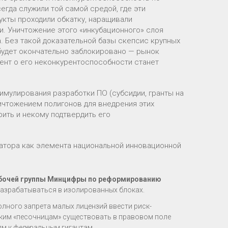
гда служили той самой средой, где эти
укты проходили обкатку, наращивали
. Уничтожение этого «инкубационного» слоя
. Без такой доказательной базы скепсис крупных
будет окончательно заблокировано — рынок
мент о его неконкурентоспособности станет
мулирования разработки ПО (субсидии, гранты на
ичтожением полигонов для внедрения этих
ить и некому подтвердить его
атора как элемента национальной инновационной
абочей группы Минцифры по реформированию
разрабатываться в изолированных блоках.
лного запрета малых лицензий ввести риск-
ким «песочницам» существовать в правовом поле
м к федеральным гигантам.