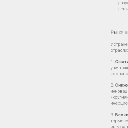
разр
сете
Рыночн
Устране
отрасли:
1.
Сжати
уничтож
компани
2.
Сниже
инновац
«крупня
инерцио
3.
Блоки
тормозо
внедрят