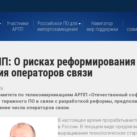
Участники
Российское ПО для
Навигатор
АРПП
импортозамещения
мер поддержки
совм
П: О рисках реформирования
я операторов связи
26
омитета по телекоммуникациям АРПП «Отечественный соф
 тиражного ПО в связи с разработкой реформы, предпол
ние числа операторов связи.
В настоящее время прорабатывает
в России. В текущем виде предлаг
выращивания технологических стар