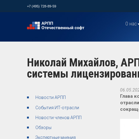
+7 (495) 728-89-59
О нас
Николай Михайлов, АРП
системы лицензировани
06.05.20
Глава к
Новости АРПП
отрасли
События ИТ-отрасли
сокраще
Новости членов АРПП
Обзоры
Экспертные мнения