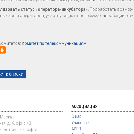
лизовать статус «оператора-инкубатора».
Проработать возможн
ных зон и операторов, участвующих в программах апробации отеч
комитетов:
Комитет по телекоммуникациям
РАТ К СПИСКУ
АССОЦИАЦИЯ
О нас
. Москва,
Участники
ая, д. 9, офис 43,
АРПП
ечественный софт»