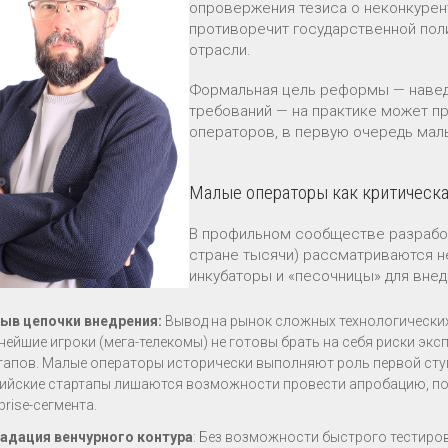
опровержения тезиса о неконкурен
противоречит государственной пол
отрасли.
Формальная цель реформы — навед
требований — на практике может п
операторов, в первую очередь малы
Малые операторы как критическа
В профильном сообществе разработ
стране тысячи) рассматриваются не
инкубаторы и «песочницы» для внед
ыв цепочки внедрения:
Вывод на рынок сложных технологических
нейшие игроки (мега-телекомы) не готовы брать на себя риски эк
тапов. Малые операторы исторически выполняют роль первой ступ
ийские стартапы лишаются возможности провести апробацию, пол
prise-сегмента.
адация венчурного контура
: Без возможности быстрого тестиро