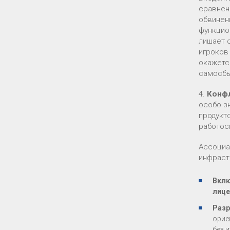
сравнен
обвинен
функцио
лишает 
игроков
окажетс
самосб
4.
Конфл
особо з
продукт
работос
Ассоциа
инфраст
Вклю
лице
Разр
орие
без 