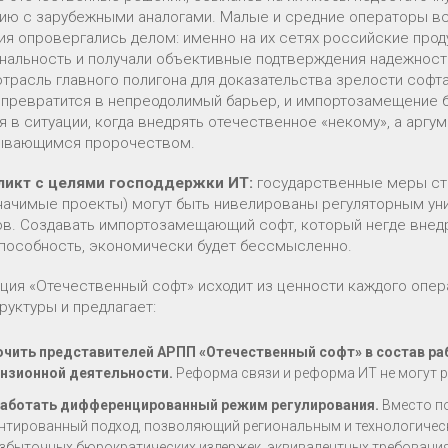
ию с зарубежными аналогами. Малые и средние операторы все
ия опровергались делом: именно на их сетях российские прод
нальность и получали объективные подтверждения надежности
отрасль главного полигона для доказательства зрелости софта
 превратится в непреодолимый барьер, и импортозамещение 
я в ситуации, когда внедрять отечественное «некому», а аргу
ывающимся пророчеством.
икт с целями господдержки ИТ:
государственные меры сти
начимые проекты) могут быть нивелированы регуляторным ун
ов. Создавать импортозамещающий софт, который негде внедр
пособность, экономически будет бессмысленно.
ция «Отечественный софт» исходит из ценности каждого опер
руктуры и предлагает:
чить представителей АРПП «Отечественный софт» в состав р
нзионной деятельности.
Реформа связи и реформа ИТ не могут 
аботать дифференцированный режим регулирования.
Вместо по
нтированный подход, позволяющий региональным и технологичес
избыточных бюрократических издержек, эквивалентных требования