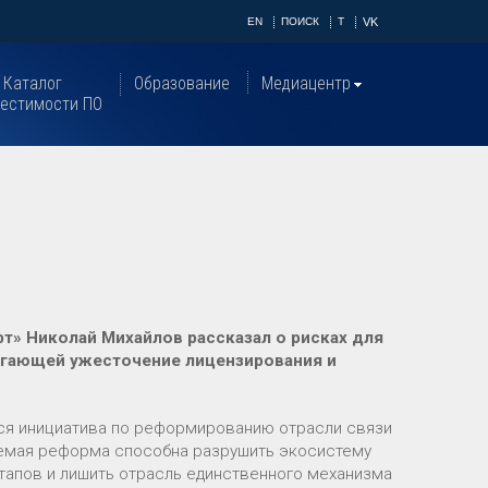
EN
ПОИСК
T
VK
Каталог
Образование
Медиацентр
естимости ПО
т» Николай Михайлов рассказал о рисках для
агающей ужесточение лицензирования и
ся инициатива по реформированию отрасли связи
аемая реформа способна разрушить экосистему
тапов и лишить отрасль единственного механизма