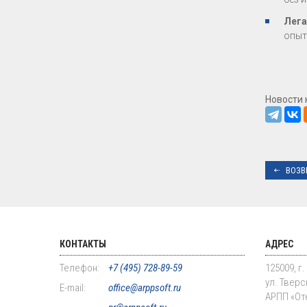
Лега
опыт
Новости 
ВОЗВ
КОНТАКТЫ
АДРЕС
Телефон:
+7 (495) 728-89-59
125009, г
ул. Тверск
E-mail:
office@arppsoft.ru
АРПП «От