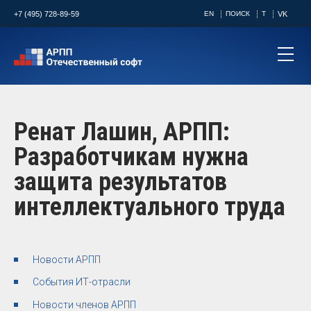
+7 (495) 728-89-59
EN
ПОИСК
T
VK
Ренат Лашин, АРПП:
Разработчикам нужна
защита результатов
интеллектуального труда
Новости АРПП
События ИТ-отрасли
Новости членов АРПП