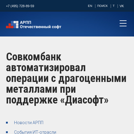
+7 (495) 728-89-59
EN
ПОИСК
T
VK
Совкомбанк
автоматизировал
операции с драгоценными
металлами при
поддержке «Диасофт»
Новости АРПП
События ИТ-отрасли