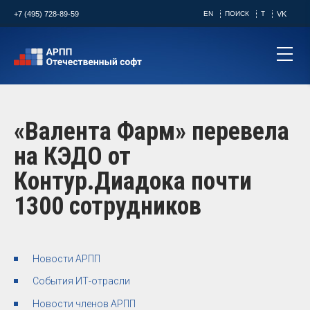
+7 (495) 728-89-59
EN
ПОИСК
T
VK
«Валента Фарм» перевела
на КЭДО от
Контур.Диадока почти
1300 сотрудников ​
Новости АРПП
События ИТ-отрасли
Новости членов АРПП