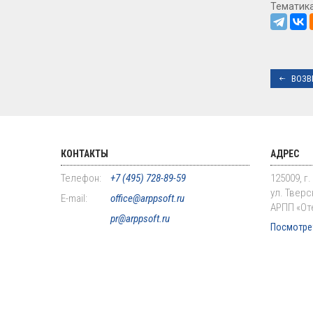
Тематик
ВОЗВ
КОНТАКТЫ
АДРЕС
Телефон:
+7 (495) 728-89-59
125009, г
ул. Тверск
E-mail:
office@arppsoft.ru
АРПП «От
pr@arppsoft.ru
Посмотрет