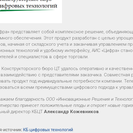
фра» представляет собой комплексное решение, объединяющ
много обеспечения. Этот продукт разработан с целью упроще
ов, начиная от складского учета и заканчивая управлением п
ионных технологий и удобному интерфейсу, АИС «Цифра» ста
ителей и специалистов в сфере торговли.
 Конструкторского бюро ЦТ удалось оперативно и качественн
 взаимодействию с представителями заказчика. Совместная р
овать продукт под индивидуальные потребности компании. Теп
зоваться всеми преимуществами цифрового подхода к управ
ажаем благодарность ООО «Инновационные Решения и Технологии
тнерство принесет положительные плоды и откроет новые гори
ьный директор КБЦТ
Александр Кожевников
.
я-источник:
КБ цифровых технологий