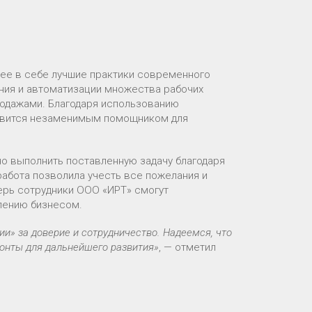
ее в себе лучшие практики современного
ния и автоматизации множества рабочих
родажами. Благодаря использованию
новится незаменимым помощником для
о выполнить поставленную задачу благодаря
абота позволила учесть все пожелания и
ерь сотрудники ООО «ИРТ» смогут
лению бизнесом.
» за доверие и сотрудничество. Надеемся, что
зонты для дальнейшего развития»
, — отметил