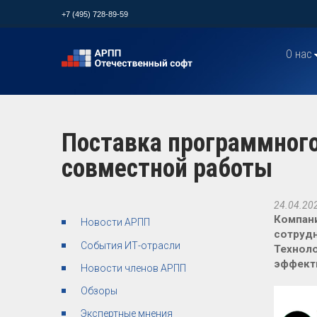
+7 (495) 728-89-59
О нас
Поставка программного
совместной работы
24.04.20
Компани
Новости АРПП
сотруд
События ИТ-отрасли
Техноло
эффекти
Новости членов АРПП
Обзоры
Экспертные мнения