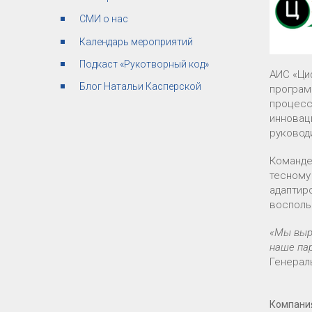
СМИ о нас
Календарь мероприятий
Подкаст «Рукотворный код»
АИС «Ци
Блог Натальи Касперской
програм
процесс
инновац
руковод
Команде
тесному
адаптир
восполь
«Мы выр
наше пар
Генерал
Компани