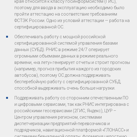
края относится к классу госинформсистем (ГИС),
поэтому для ввода в эксплуатацию необходимо было
пройти аттестацию на соответствие требованиям
ФСТЭК России. Одно из условий аттестации — работа на
сертифицированной ОС.
Обеспечивать работу с мощной российской
сертифицированной системой управления базами
данных (СУБД). РНИС в режиме 24/7 оперирует
огромными объемами данных в режиме реального
времени, «на лету» генерирует отчеты и строит прогнозы
(например, прогноз прибытия каждого из городских
автобусов), поэтому ОС должна поддерживать
бесперебойную работу с сертифицированной СУБД,
способной выдерживать очень больше нагрузки.
Поддерживать работу со сторонним отечественным ПО
и цифровыми сервисами, так как РНИС интегрирована с
российскими геосервисами (2ГИС, Яндекс), ЦУР –
Центром управления регионом, системами
диспетчеризации предприятий-перевозчиков и
подрядчиков, навигационной платформой «ГЛОНАСС» и
системами безналичной оплаты, формируя целостную