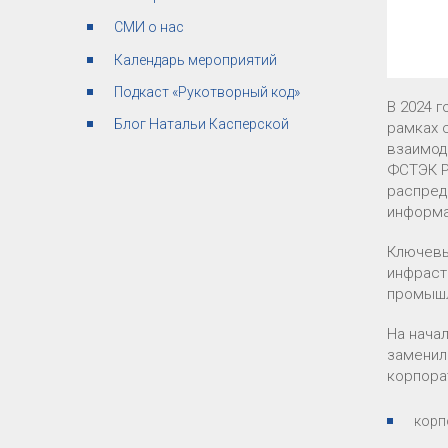
СМИ о нас
Календарь мероприятий
Подкаст «Рукотворный код»
В 2024 
Блог Натальи Касперской
рамках 
взаимод
ФСТЭК Р
распред
информа
Ключевы
инфраст
промышл
На нача
заменил
корпора
корп