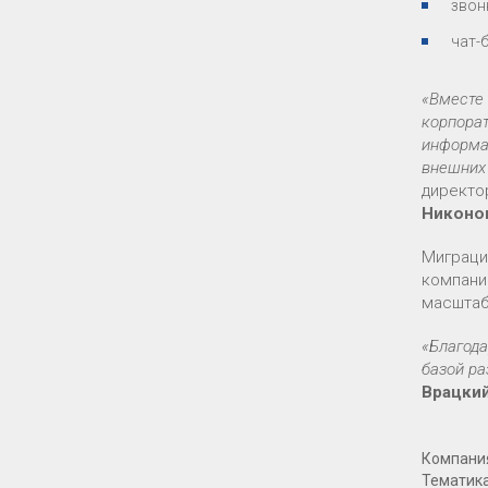
звон
чат-
«Вместе 
корпора
информа
внешних
директо
Никоно
Миграци
компани
масштаб
«Благода
базой ра
Врацки
Компани
Тематик