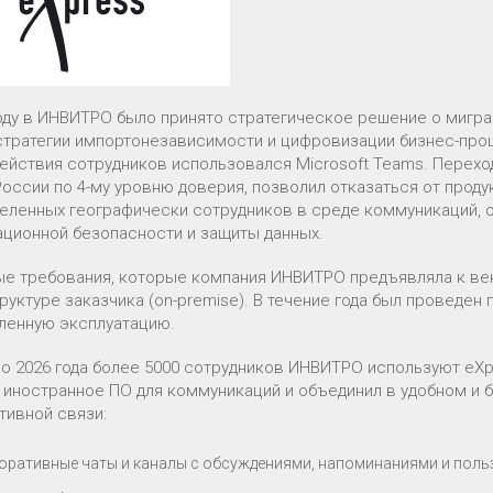
году в ИНВИТРО было принято стратегическое решение о мигр
стратегии импортонезависимости и цифровизации бизнес-проц
ействия сотрудников использовался Microsoft Teams. Перехо
оссии по 4-му уровню доверия, позволил отказаться от прод
еленных географически сотрудников в среде коммуникаций,
ционной безопасности и защиты данных.
е требования, которые компания ИНВИТРО предъявляла к вен
руктуре заказчика (on-premise). В течение года был проведен
енную эксплуатацию.
ло 2026 года более 5000 сотрудников ИНВИТРО используют e
 иностранное ПО для коммуникаций и объединил в удобном и
тивной связи:
оративные чаты и каналы с обсуждениями, напоминаниями и пол