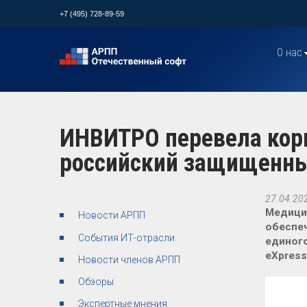
+7 (495) 728-89-59
О нас
ИНВИТРО перевела кор
российский защищенны
27.04.20
Медици
Новости АРПП
обеспеч
События ИТ-отрасли
единого
eXpress
Новости членов АРПП
Обзоры
Экспертные мнения