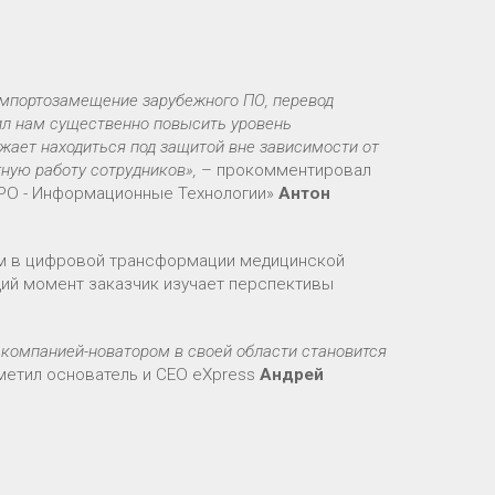
 импортозамещение зарубежного ПО, перевод
ил нам существенно повысить уровень
ает находиться под защитой вне зависимости от
ную работу сотрудников»,
– прокомментировал
РО - Информационные Технологии»
Антон
ом в цифровой трансформации медицинской
щий момент заказчик изучает перспективы
 компанией-новатором в своей области становится
тметил основатель и CEO eXpress
Андрей