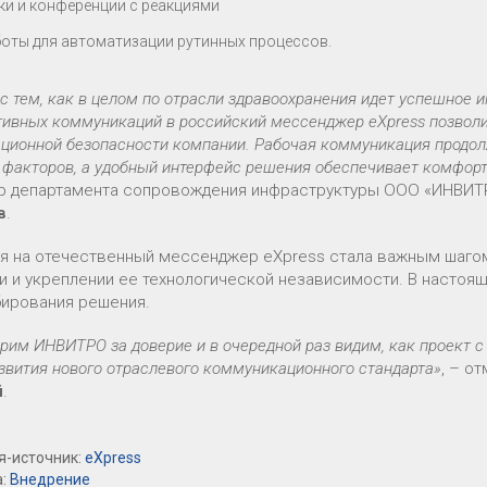
ки и конференции с реакциями
боты для автоматизации рутинных процессов.
с тем, как в целом по отрасли здравоохранения идет успешное
тивных коммуникаций в российский мессенджер eXpress позвол
ционной безопасности компании. Рабочая коммуникация продолж
 факторов, а удобный интерфейс решения обеспечивает комфорт
р департамента сопровождения инфраструктуры ООО «ИНВИТ
в
.
я на отечественный мессенджер eXpress стала важным шаг
и и укреплении ее технологической независимости. В настоя
ирования решения.
рим ИНВИТРО за доверие и в очередной раз видим, как проект с
звития нового отраслевого коммуникационного стандарта»
, – о
й
.
я-источник:
eXpress
а:
Внедрение