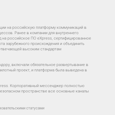
ации на российскую платформу коммуникаций в
ессов. Ранее в компании для внутреннего
д на российское ПО eXpress, сертифицированное
укта зарубежного происхождения и объединить
 отвечающей высоким стандартам
дору, включали обязательное развертывание в
 пилотный проект, и платформа была выведена в
Xpress. Корпоративный мессенджер полностью
 безопасном пространстве все основные каналы
ьзовательскими статусами