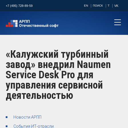
+7 (495) 728-89-59
EN
ПОИСК
T
VK
«Калужский турбинный
завод» внедрил Naumen
Service Desk Pro для
управления сервисной
деятельностью
Новости АРПП
События ИТ-отрасли