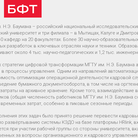
. Н.Э. Баумана – российский национальный исследовательский 
кий университет и три филиала – в Мытищах, Калуге и Дмитро
40 кафедр на 20 факультетах. Более 30 научно-образовательны
ых разработок в ключевых отраслях науки и техники. Образов
вают около 4 тыс. научно-педагогических и 1,2 тыс. инженер
х стратегии цифровой трансформации МГТУ им. Н.Э. Баумана
 в процессы управления. Одним из направлений автоматизац
имость оптимизации операционной деятельности кадровой с
 ведение бумажного документооборота, в том числе на оргтехн
и затраты на архивное хранение. Кроме того, взаимодействие
иков (общая численность работников МГТУ им. Н.Э. Баумана с
 временных затрат, особенно в пиковые сезонные периоды.
олнения этих задач было принято решение перевести кадровы
по развёртыванию системы КЭДО на базе платформы HRlink, в
ется при участии рабочей группы со стороны университета, 
венных за вопросы организационного и кадрового управлени