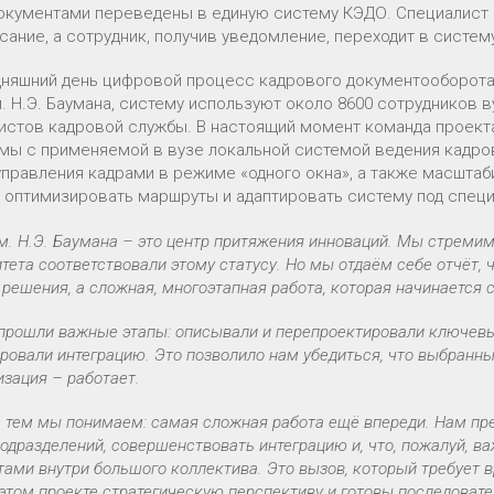
документами переведены в единую систему КЭДО. Специалист 
сание, а сотрудник, получив уведомление, переходит в систем
дняшний день цифровой процесс кадрового документооборота
 Н.Э. Баумана, систему используют около 8600 сотрудников ву
истов кадровой службы. В настоящий момент команда проекта
мы с применяемой в вузе локальной системой ведения кадро
 управления кадрами в режиме «одного окна», а также масшта
, оптимизировать маршруты и адаптировать систему под специ
м. Н.Э. Баумана – это центр притяжения инноваций. Мы стреми
тета соответствовали этому статусу. Но мы отдаём себе отчёт,
 решения, а сложная, многоэтапная работа, которая начинается 
прошли важные этапы: описывали и перепроектировали ключевые
ровали интеграцию. Это позволило нам убедиться, что выбранны
зация – работает.
с тем мы понимаем: самая сложная работа ещё впереди. Нам пр
одразделений, совершенствовать интеграцию и, что, пожалуй, ва
ами внутри большого коллектива. Это вызов, который требует 
этом проекте стратегическую перспективу и готовы последовател