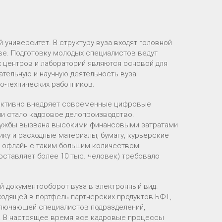
университет. В структуру вуза входят головной
ве. Подготовку молодых специалистов ведут
х центров и лабораторий являются основой для
ательную и научную деятельность вуза
но-технических работников.
 активно внедряет современные цифровые
ии стало кадровое делопроизводство.
лужбы вызвана высокими финансовыми затратами
ику и расходные материалы, бумагу, курьерские
 в офлайн с таким большим количеством
оставляет более 10 тыс. человек) требовало
й документооборот вуза в электронный вид.
ходящей в портфель партнёрских продуктов БФТ,
включающей специалистов подразделений,
я. В настоящее время все кадровые процессы