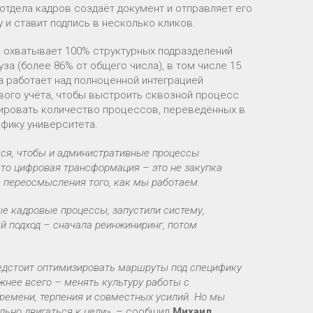
отдела кадров создаёт документ и отправляет его
у и ставит подпись в несколько кликов.
 охватывает 100% структурных подразделений
за (более 86% от общего числа), в том числе 15
 работает над полноценной интеграцией
вого учёта, чтобы выстроить сквозной процесс
бировать количество процессов, переведённых в
фику университета.
мся, чтобы и административные процессы
 что цифровая трансформация – это не закупка
с переосмысления того, как мы работаем.
 кадровые процессы, запустили систему,
й подход – сначала реинжиниринг, потом
едстоит оптимизировать маршруты под специфику
жнее всего – менять культуру работы с
времени, терпения и совместных усилий. Но мы
ьно двигаться к цели»,
– сообщил
Михаил