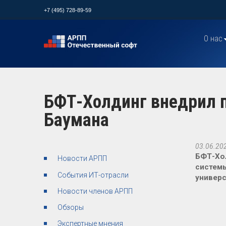
+7 (495) 728-89-59
О нас
БФТ-Холдинг внедрил п
Баумана
03.06.20
БФТ-Хол
Новости АРПП
систем
События ИТ-отрасли
универс
Новости членов АРПП
Обзоры
Экспертные мнения