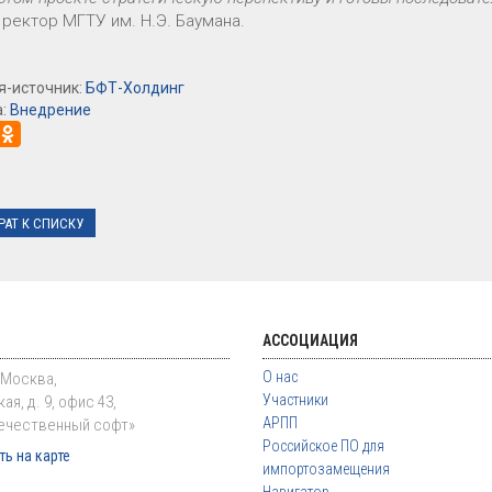
, ректор МГТУ им. Н.Э. Баумана.
я-источник:
БФТ-Холдинг
а:
Внедрение
РАТ К СПИСКУ
АССОЦИАЦИЯ
О нас
. Москва,
Участники
ая, д. 9, офис 43,
АРПП
ечественный софт»
Российское ПО для
ь на карте
импортозамещения