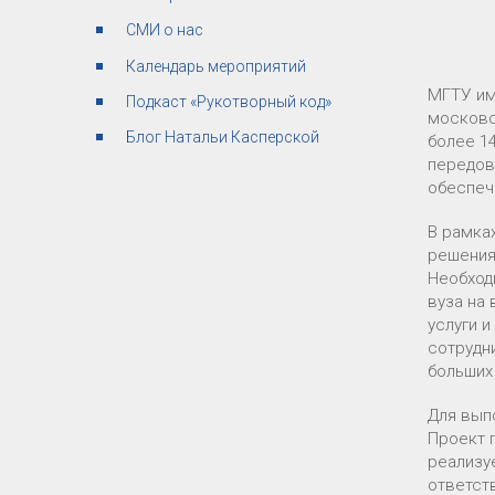
СМИ о нас
Календарь мероприятий
МГТУ им
Подкаст «Рукотворный код»
московс
Блог Натальи Касперской
более 1
передов
обеспечи
В рамка
решения
Необход
вуза на
услуги 
сотрудн
больших
Для вып
Проект 
реализу
ответст