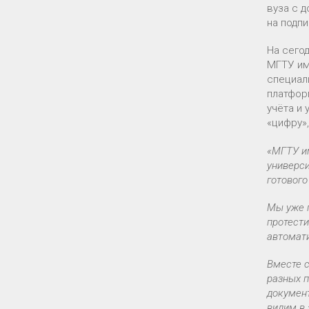
вуза с 
на подпи
На сего
МГТУ им.
специал
платфор
учёта и
«цифру»
«МГТУ и
универси
готового
Мы уже 
протести
автомати
Вместе 
разных п
документ
видим в 