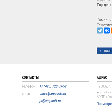
Гордин
Компани
Тематик
ВОЗВ
КОНТАКТЫ
АДРЕС
Телефон:
+7 (495) 728-89-59
125009, г
ул. Тверск
E-mail:
office@arppsoft.ru
АРПП «От
pr@arppsoft.ru
Посмотрет