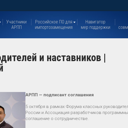
Участники
Российское ПО для
Навигатор
АРПП
импортозамещения
мер поддержки
совм
дителей и наставников |
й
АРПП — подписант соглашения
5 октября в рамках Форума классных руководит
России и Ассоциация разработчиков программны
соглашение о сотрудничестве.