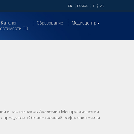
EN
ПОИСК
T
VK
Каталог
Образование
Медиацентр
естимости ПО
елей и наставников Академия Минпросвещения
х продуктов «Отечественный софт» заключили