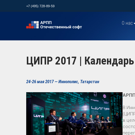
+7 (495) 728-89-59
О нас
ЦИПР 2017 | Календарь
24-26 мая 2017 — Иннополис, Татарстан
АРПП
В Инн
(ЦИПР
в цел
состо
перег