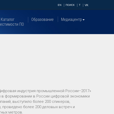
EN
ПОИСК
T
VK
Каталог
Образование
Медиацентр
естимости ПО
«Цифровая индустрия промышленной России–2017»
 и в формировании в России цифровой экономики
паний, выступило более 200 спикеров,
, проведено более 200 деловых встреч и
тных метров.