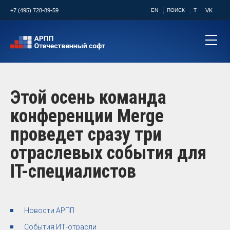
+7 (495) 728-89-59
EN
ПОИСК
T
VK
Этой осень команда
конференции Merge
проведет сразу три
отраслевых события для
IT-специалистов
Новости АРПП
События ИТ-отрасли