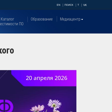
EN
ПОИСК
T
VK
Каталог
Образование
Медиацентр
естимости ПО
кого