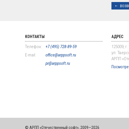
ВОЗВ
КОНТАКТЫ
АДРЕС
Телефон:
+7 (495) 728-89-59
125009, г
ул. Тверск
E-mail:
office@arppsoft.ru
АРПП «От
pr@arppsoft.ru
Посмотрет
© АРПП «Отечественный софт», 2009—2026