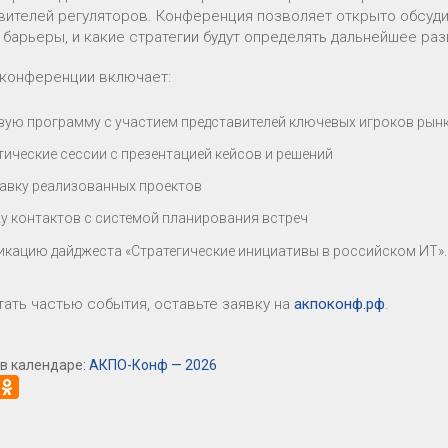
вителей регуляторов. Конференция позволяет открыто обсудит
 барьеры, и какие стратегии будут определять дальнейшее ра
конференции включает:
вую программу с участием представителей ключевых игроков рын
тические сессии с презентацией кейсов и решений
авку реализованных проектов
у контактов с системой планирования встреч
икацию дайджеста «Стратегические инициативы в российском ИТ».
тать частью события, оставьте заявку на
акпоконф.рф
.
в календаре:
АКПО-Конф — 2026