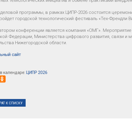
ных технологических инициатив и обмене практиками внедре
деловой программы, в рамках ЦИПР-2026 состоится церемония
пройдет городской технологический фестиваль «Тех-Френдли В
атором конференции является компания «ОМГ». Мероприятие 
кой Федерации, Министерства цифрового развития, связи и 
льства Нижегородской области.
ьный сайт
в календаре:
ЦИПР 2026
РАТ К СПИСКУ