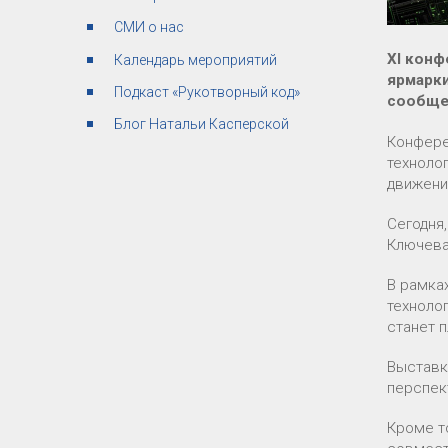
СМИ о нас
XI конф
Календарь мероприятий
ярмарки
Подкаст «Рукотворный код»
сообщес
Блог Натальи Касперской
Конфере
техноло
движени
Сегодня
Ключева
В рамка
техноло
станет 
Выставк
перспек
Кроме т