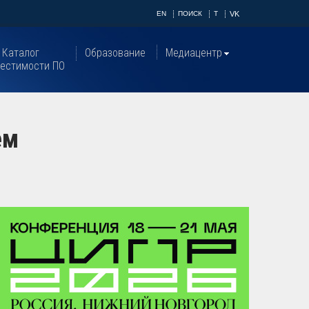
EN
ПОИСК
T
VK
Каталог
Образование
Медиацентр
естимости ПО
ем