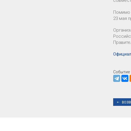
совмест
Помимо 
23 мая 
Организ
Российс
Правите
Официал
Событие 
ВОЗВ