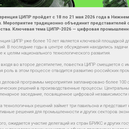
еренция ЦИПР пройдет с 18 по 21 мая 2026 года в Нижн
. Мероприятие традиционно объединит представителей орг
тва. Ключевая тема ЦИПР-2026 — цифровая промышленно
нция ЦИПР уже более 10 лет является ключевой площадкой д
гий. В последние годы в центре обсуждения находились задач
е к целям национального технологического развития.
, входя во второе десятилетие, повестка ЦИПР смещается с 
я роль в этом процессе отводится развитию российских пр
х деловой программы мероприятия запланировано более 100 с
гических решений в производственные процессы. Центральн
пленарное заседание, посвященное цифровой независимости
а технологичных решений займет три павильона и представит 
тивные решения для промышленности и других секторов экон
ого, ожидается участие делегаций из стран БРИКС и других го