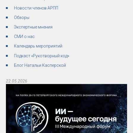
Новости членов АРПП
Обзоры
Экспертные мнения
СМИ о нас
Календарь мероприятий
Подкаст «Рукотворный код»
Блог Натальи Касперской
22.05.2026