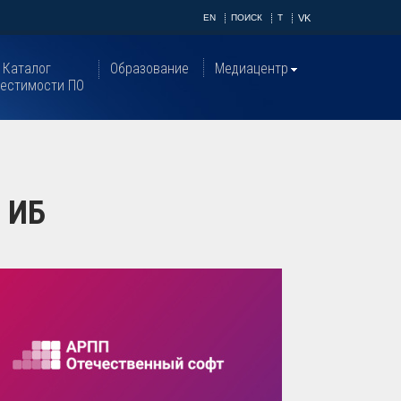
EN
ПОИСК
T
VK
Каталог
Образование
Медиацентр
естимости ПО
и ИБ