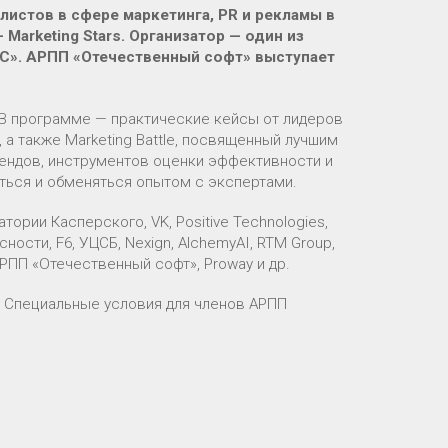
листов в сфере маркетинга, PR и рекламы в
arketing Stars. Организатор — один из
С». АРПП «Отечественный софт» выступает
 В программе — практические кейсы от лидеров
 а также Marketing Battle, посвященный лучшим
ендов, инструментов оценки эффективности и
аться и обменяться опытом с экспертами.
ории Касперского, VK, Positive Technologies,
сности, F6, УЦСБ, Nexign, AlchemyAI, RTM Group,
 АРПП «Отечественный софт», Proway и др.
. Специальные условия для членов АРПП