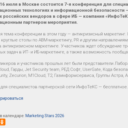
 16 июля в Москве состоится 7-я конференция для специа
ционных технологиях и информационной безопасности — M
 российских вендоров в сфере ИБ — компания «ИнфоТеК
ационным партнером мероприятия.
я тема конференции в этом году — антикризисный маркетинг.
 круглые столы по ABM-маркетингу, PR и другим направлениям,
в антикризисном маркетинге. Участников ждет обсуждение тр
ных задач в ИТ- и ИБ-маркетинге, а также возможность пообщ
икеров и участников прошлых лет были представители Лаборат
loud, Гарды, Jet Security team, РЕД Софт, UserGate, Кода безопа
rity, Zecurion, M1Cloud, T2, Газинформсервиса, Группы Астра,
 для специалистов партнерской сети ИнфоТеКС — бесплатное
трироваться
в календаре:
Marketing Stars 2026