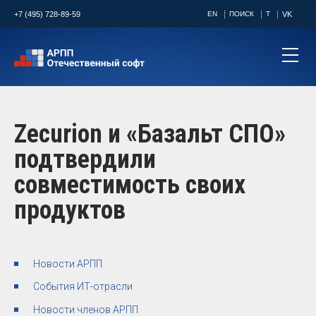
+7 (495) 728-89-59
EN
ПОИСК
T
VK
Zecurion и «Базальт СПО»
подтвердили
совместимость своих
продуктов
Новости АРПП
События ИТ-отрасли
Новости членов АРПП