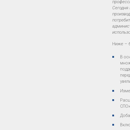
професс
Сегодня 
производ
потреби
админист
использо
Ниже – 
В ос
множ
подд
пере
увел
Изме
Расш
СПО»
Доба
Вклю