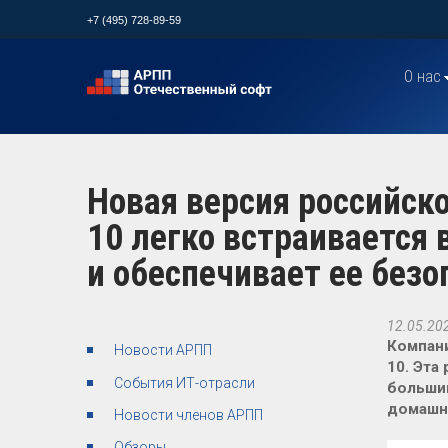
+7 (495) 728-89-59
О нас
Новая версия российск
10 легко встраивается
и обеспечивает ее безо
12.05.20
Компани
Новости АРПП
10. Эта
События ИТ-отрасли
большин
домашни
Новости членов АРПП
Обзоры