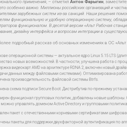
ионального применения
, – отметил
Антон Фарыгин
, заместит
это особенно важно. Миллионы российских организаций и частн
ителями зарубежных систем из-за санкций. Наши решения помог
телям функциональную и удобную операционную систему, облад
раторов функционалом. В десятой версии «Альт Рабочая станци
вания, дизайну интерфейса и вопросам интеграции в существу
более подробный рассказ об основных изменениях в ОС «Альт 
нове операционной системы — актуальное ядро Linux 5.15 LTS (дли
ество новых возможностей. В частности, улучшена работа с процес
ержка видеокарт AMD на архитектуре RDNA 2, включен новый драй
дачи данных между файловыми системами). Оптимизирована работа
ичена производительность файловой системы Btrfs.
нена схема подписи Secure Boot. Дистрибутив по-прежнему устана
ирен функционал групповых политик, добавлены новые шаблоны.
 можно управлять доменом Active Directory и групповыми политик
влен пакет с отечественными корневыми сертификатами шифрова
чены пакеты для поддержки двухфакторной аутентификация по апп