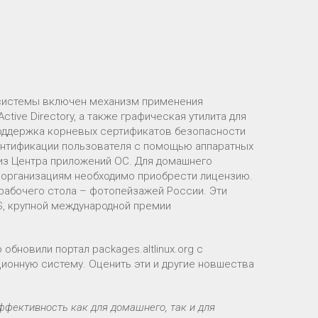
 системы включен механизм применения
tive Directory, а также графическая утилита для
оддержка корневых сертификатов безопасности
ентификации пользователя с помощью аппаратных
 из Центра приложений ОС. Для домашнего
 а организациям необходимо приобрести лицензию.
рабочего стола – фотопейзажей России. Эти
, крупной международной премии
бновили портал packages.altlinux.org с
ионную систему. Оценить эти и другие новшества
ффективность как для домашнего, так и для