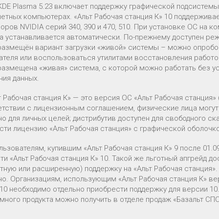
KDE Plasma 5.23 включает поддержку графической подсистемы
шетных компьютерах. «Альт Рабочая станция К» 10 поддержива
оров NVIDIA серий 340, 390 и 470, 510. При установке ОС на 
а устанавливается автоматически. По-прежнему доступен реж
размещён вариант загрузки «живой» системы – можно опроб
ателя или воспользоваться утилитами восстановления работо
размещена «живая» система, с которой можно работать без у
ния данных.
т Рабочая станция К» — это версия ОС «Альт Рабочая станция
етствии с лицензионным соглашением, физические лица могу
но для личных целей; дистрибутив доступен для свободного с
сти лицензию «Альт Рабочая станция» с графической оболочко
льзователям, купившим «Альт Рабочая станция К» 9 после 01.0
и «Альт Рабочая станция К» 10. Такой же льготный апгрейд до
ртную или расширенную) поддержку на «Альт Рабочая станция».
о. Организациям, использующим «Альт Рабочая станция К» вер
10 необходимо отдельно приобрести поддержку для версии 1
много продукта можно получить в отделе продаж «Базальт СПО