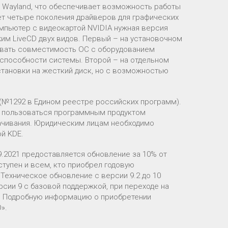
 Wayland, что обеспечивает возможность работы
ет четыре поколения драйверов для графических
компьютер с видеокартой NVIDIA нужная версия
им LiveCD двух видов. Первый – на установочном
овать совместимость ОС с оборудованием
способности системы. Второй – на отдельном
становки на жесткий диск, но с возможностью
» (№1292 в Едином реестре российских программ).
т пользоваться программным продуктом
качивания. Юридическим лицам необходимо
й KDE.
9.2021 предоставляется обновление за 10% от
ступен и всем, кто приобрел годовую
 Техническое обновление с версии 9.2 до 10
сии 9 с базовой поддержкой, при переходе на
0. Подробную информацию о приобретении
».