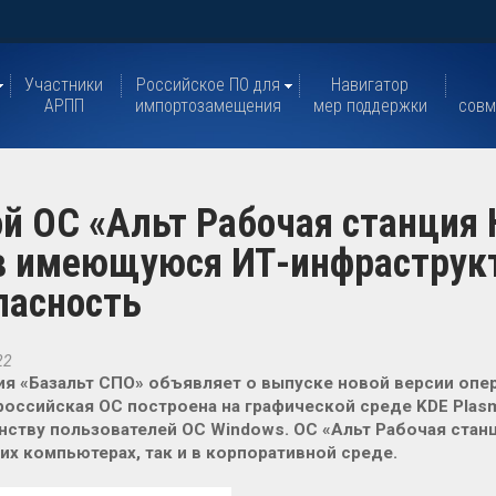
Участники
Российское ПО для
Навигатор
АРПП
импортозамещения
мер поддержки
совм
ой ОС «Альт Рабочая станция 
 в имеющуюся ИТ-инфраструк
пасность
22
я «Базальт СПО» объявляет о выпуске новой версии опе
 российская ОС построена на графической среде KDE Plas
ству пользователей ОС Windows. ОС «Альт Рабочая станц
х компьютерах, так и в корпоративной среде.