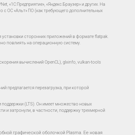
t, «1С:Предприятие», «Яндекс.Браузер» и других. На
о с ОС «Альт» ПО (как требующего дополнительных
я установки сторонних приложений в формате flatpak.
вно повлиять на операционную систему.
корения вычислений OpenCL), glxinfo, vulkan-tools
ий предлагается перезагрузка, при которой
 поддержки (LTS). Он имеет множество новых
и и затронули, в частности, поддержку трехмерной
добной графической оболочкой Plasma. Ее новая