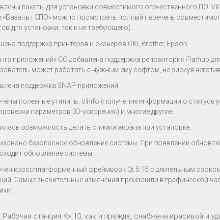
влены пакеты для установки совместимого отечественного ПО: ViPNe
е «Базальт СПО» можно посмотреть полный перечень совместимог
тов для установки, так и не требующего).
шена поддержка принтеров и сканеров OKI, Brother, Epson.
ентр приложений» ОС добавлена поддержка репозитория Flathub дл
зователь может работать с нужным ему софтом, не рискуя негати
влена поддержка SNAP-приложений.
чены полезные утилиты: clinfo (получение информации о статусе ус
 проверки параметров 3D-ускорения) и многие другие.
илась возможность делать снимки экрана при установке.
изовано безопасное обновление системы. При появлении обновлен
сходит обновление системы.
чен кроссплатформенный фреймворк Qt 5.15 с длительным сроком
ций. Самые значительные изменения произошли в графической част
ики.
 Рабочая станция К» 10, как и прежде, снабжена красивой и у