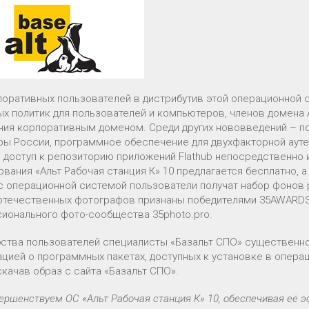
поративных пользователей в дистрибутив этой операционной
х политик для пользователей и компьютеров, членов домена Ac
ния корпоративным доменом. Среди других нововведений – п
ы России, программное обеспечение для двухфакторной аут
, доступ к репозиторию приложений Flathub непосредственно
ования «Альт Рабочая станция К» 10 предлагается бесплатно,
с операционной системой пользователи получат набор фонов 
отечественных фотографов признаны победителями 35AWARDS
ионального фото-сообщества 35photo.pro.
бства пользователей специалисты «Базальт СПО» существенно о
цией о программных пакетах, доступных к установке в операц
качав образ с сайта «Базальт СПО».
ршенствуем ОС «Альт Рабочая станция К» 10, обеспечивая её э