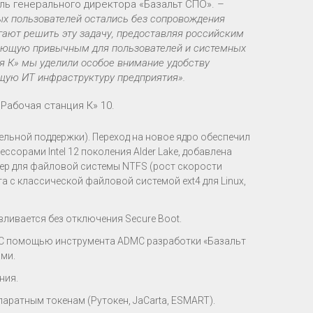
ель генерального директора «Базальт СПО». –
ых пользователей остались без сопровождения
ают решить эту задачу, предоставляя российским
ающую привычным для пользователей и системных
я К» мы уделили особое внимание удобству
ющую ИТ инфраструктуру предприятия».
Рабочая станция К» 10.
тельной поддержки). Переход на новое ядро обеспечил
сорами Intel 12 поколения Alder Lake, добавлена
вер для файловой системы NTFS (рост скорости
 с классической файловой системой ext4 для Linux,
вливается без отключения Secure Boot.
 С помощью инструмента ADMC разработки «Базальт
ами.
ния.
аратным токенам (Рутокен, JaCarta, ESMART).