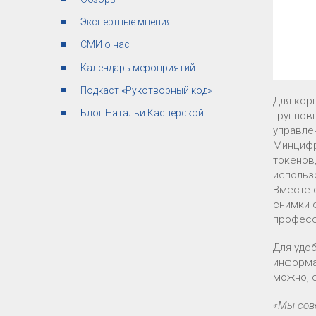
Экспертные мнения
СМИ о нас
Календарь мероприятий
Подкаст «Рукотворный код»
Для кор
Блог Натальи Касперской
групповы
управле
Минцифр
токенов
использ
Вместе 
снимки 
професс
Для удо
информа
можно, с
«Мы сове