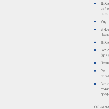
Доба
сайт
паке
Улуч
В «Ц
Поль
Доба
Вклю
(для
Появ
Реал
прои
Вклю
функ
граф
ОС «Альт