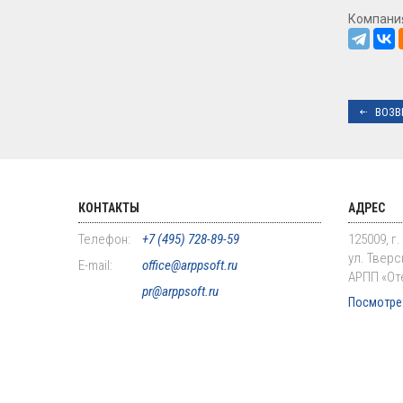
Компани
ВОЗВ
КОНТАКТЫ
АДРЕС
Телефон:
+7 (495) 728-89-59
125009, г
ул. Тверск
E-mail:
office@arppsoft.ru
АРПП «От
pr@arppsoft.ru
Посмотрет