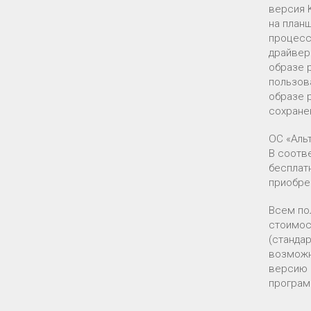
версия 
на план
процесс
драйвер
образе 
пользов
образе 
сохране
ОС «Аль
В соотв
бесплат
приобре
Всем по
стоимост
(станда
возможн
версию 
програм