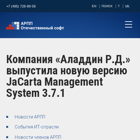
+7 (495) 728-89-59
EN
ПОИСК
T
VK
Компания «Аладдин Р.Д.»
выпустила новую версию
JaCarta Management
System 3.7.1
Новости АРПП
События ИТ-отрасли
Новости членов АРПП