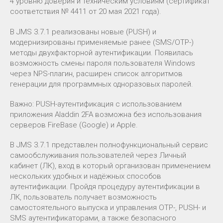
4 уровню доверия и техническим условиям (сертификат
соответствия № 4411 от 20 мая 2021 года).
В JMS 3.7.1 реализованы новые (PUSH) и
модернизированы применяемые ранее (SMS/OTP-)
методы двухфакторной аутентификации. Появилась
возможность смены пароля пользователя Windows
через NPS-плагин, расширен список алгоритмов
генерации для программных одноразовых паролей.
Важно: PUSH-аутентификация с использованием
приложения Aladdin 2FA возможна без использования
серверов FireBase (Google) и Apple.
В JMS 3.7.1 представлен полнофункциональный сервис
самообслуживания пользователей через Личный
кабинет (ЛК), вход в который организован применением
нескольких удобных и надёжных способов
аутентификации. Пройдя процедуру аутентификации в
ЛК, пользователь получает возможность
самостоятельного выпуска и управления OTP-, PUSH- и
SMS аутентификаторами, а также безопасного