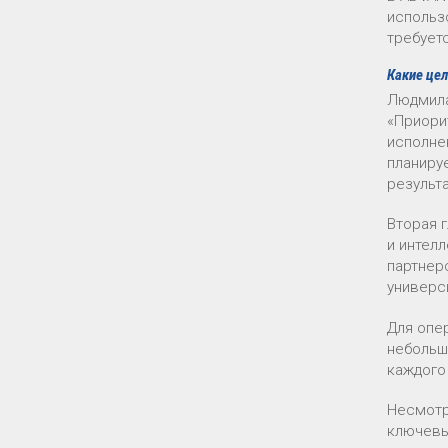
использ
требует
Какие це
Людмила
«Приори
исполне
планиру
результа
Вторая 
и интелл
партнер
универс
Для опе
небольш
каждого
Несмотр
ключевы