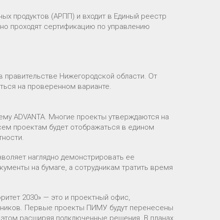
х продуктов (АРПП) и входит в Единый реестр
но проходят сертификацию по управлению
в правительстве Нижегородской области. От
ться на проверенном варианте.
тему ADVANTA. Многие проекты утверждаются на
всем проектам будет отображаться в едином
тности.
воляет наглядно демонстрировать ее
кументы на бумаге, а сотрудникам тратить время
ритет 2030» — это и проектный офис,
рудников. Первые проекты ПИМУ будут перенесены
ри этом расширяя подключенные решения. В планах