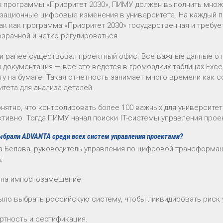
х программы «Приоритет 2030», ПИМУ должен выполнить множ
изационные цифровые изменения в университете. На каждый 
Так как программа «Приоритет 2030» государственная и требуе
озрачной и четко регулироваться.
и ранее существовал проектный офис. Все важные данные о п
и документация — все это ведется в громоздких таблицах Exce
ту на бумаге. Такая отчетность занимает много времени как с
тета для анализа деталей.
нятно, что контролировать более 100 важных для университета
тивно. Тогда ПИМУ начал поиски IT-системы управления прое
ыбрали ADVANTA среди всех систем управления проектами?
 Белова, руководитель управления по цифровой трансформац
:
д на импортозамещение.
ыло выбрать российскую систему, чтобы ликвидировать риск 
ертность и сертификация.