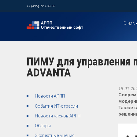
+7 (495) 728-89-59
О нас
ПИМУ для управления 
ADVANTA
19.01.20
Совреме
Новости АРПП
модерни
События ИТ-отрасли
Также в
решения
Новости членов АРПП
Обзоры
Экспертные мнения