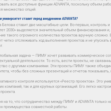
овать все доступные функции ADVANTA, поскольку объем работ
ся множество опций.
ли университет ставит перед внедрением ADVANTA?
 Белова ставит две масштабные цели. Во-первых, контроль и
тет 2030» выделяется значительный объем финансирования и,
ние такого огромного количества проектов вручную сложно.
ет четко отслеживать ход выполнения проектов и не упускать 
т.
глобальная задача — ПИМУ хочет развивать коммерческое сот
ектуальной деятельности. То есть, вести проекты, не связанн
ство с другими компаниями. Эти проекты ПИМУ также объедин
итета, чтобы без сложных презентаций и отчетов показывать, 
ративного контроля используется «Реестр проектов». Это уни
их компаний, так и для крупных организаций. Его легко настр
 проекта.
я на то, что сотрудничество между ПИМУ и ADVANTA только н
х преимущества совместной работы.