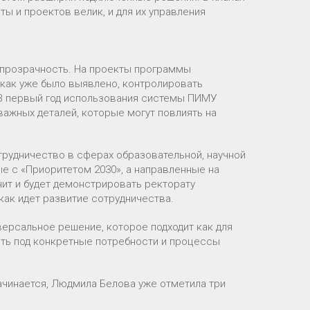
ы и проектов велик, и для их управления
 прозрачность. На проекты программы
 как уже было выявлено, контролировать
 В первый год использования системы ПИМУ
важных деталей, которые могут повлиять на
рудничество в сферах образовательной, научной
ые с «Приоритетом 2030», а направленные на
ит и будет демонстрировать ректорату
как идет развитие сотрудничества.
версальное решение, которое подходит как для
оить под конкретные потребности и процессы
ачинается, Людмила Белова уже отметила три