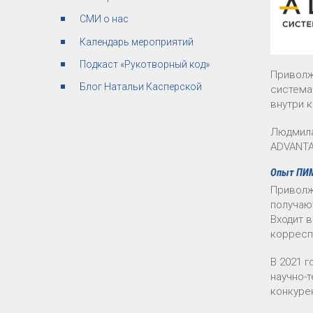
СМИ о нас
Календарь мероприятий
Подкаст «Рукотворный код»
Приволж
Блог Натальи Касперской
система
внутри 
Людмила
ADVANTA
Опыт ПИМ
Приволж
получаю
Входит 
корресп
В 2021 
научно-
конкуре