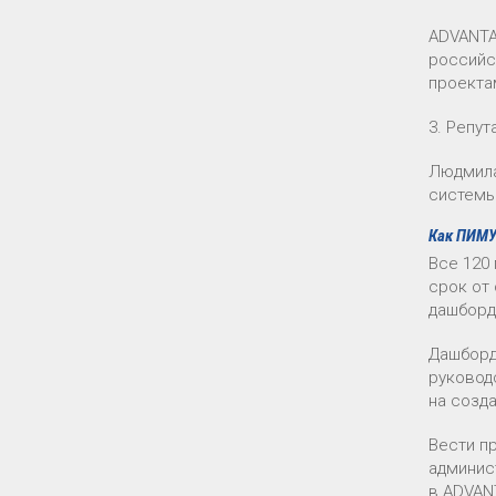
ADVANTA
российс
проекта
3. Репут
Людмила
системы
Как ПИМУ
Все 120
срок от
дашборд
Дашборд
руковод
на созда
Вести п
админис
в ADVAN