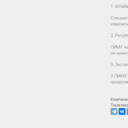
1. ADVA
Специал
изменен
2. Регул
ПИМУ не
не нужн
3. Эксп
У ПИМУ 
предлож
Компани
Тематик