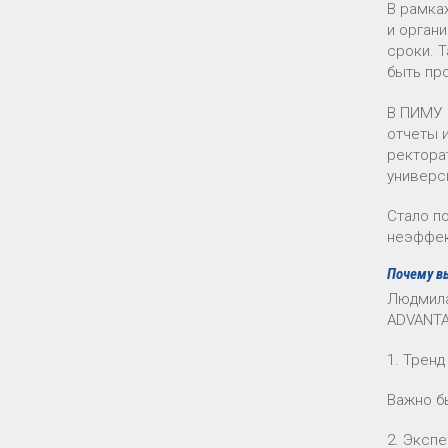
В рамка
и орган
сроки. 
быть пр
В ПИМУ 
отчеты 
ректора
универси
Стало по
неэффек
Почему в
Людмила
ADVANTA
1. Трен
Важно б
2. Эксп