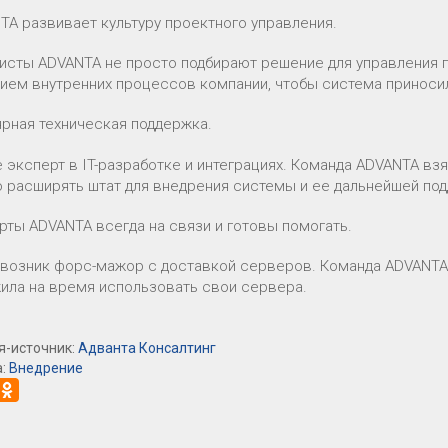
NTA развивает культуру проектного управления.
исты ADVANTA не просто подбирают решение для управления п
ием внутренних процессов компании, чтобы система приноси
ярная техническая поддержка.
 эксперт в IT-разработке и интеграциях. Команда ADVANTA взя
о расширять штат для внедрения системы и ее дальнейшей по
ерты ADVANTA всегда на связи и готовы помогать.
возник форс-мажор с доставкой серверов. Команда ADVANTA,
ила на время использовать свои сервера.
я-источник:
Адванта Консалтинг
а:
Внедрение