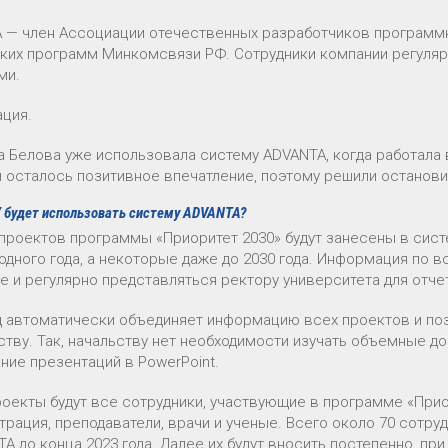
 — член Ассоциации отечественных разработчиков программны
ких программ Минкомсвязи РФ. Сотрудники компании регуляр
ми.
ация.
 Белова уже использовала систему ADVANTA, когда работала 
 осталось позитивное впечатление, поэтому решили останови
 будет использовать систему ADVANTA?
 проектов программы «Приоритет 2030» будут занесены в сис
 одного года, а некоторые даже до 2030 года. Информация по 
е и регулярно представляться ректору университета для отче
 автоматически объединяет информацию всех проектов и поз
ству. Так, начальству нет необходимости изучать объемные до
ние презентаций в PowerPoint.
роекты будут все сотрудники, участвующие в программе «Прио
трация, преподаватели, врачи и ученые. Всего около 70 сот
TA до конца 2023 года. Далее их будут вносить постепенно, п