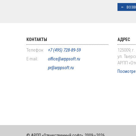
ВОЗВ
КОНТАКТЫ
АДРЕС
Телефон:
+7 (495) 728-89-59
125009, г
ул. Тверск
E-mail:
office@arppsoft.ru
АРПП «От
pr@arppsoft.ru
Посмотрет
© АРПП «Отечественный софт», 2009—2026