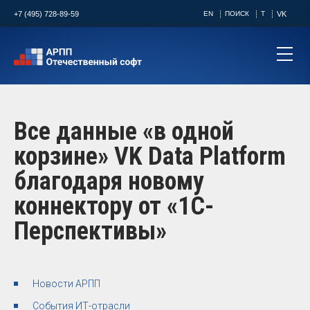
+7 (495) 728-89-59
EN
ПОИСК
T
VK
Все данные «в одной
корзине» VK Data Platform
благодаря новому
коннектору от «1С-
Перспективы»
Новости АРПП
События ИТ-отрасли