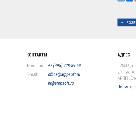
ВОЗВ
КОНТАКТЫ
АДРЕС
Телефон:
+7 (495) 728-89-59
125009, г
ул. Тверск
E-mail:
office@arppsoft.ru
АРПП «От
pr@arppsoft.ru
Посмотрет