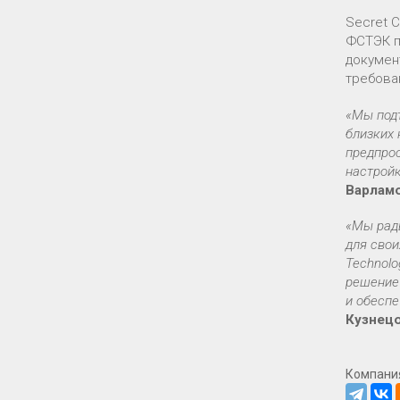
Secret 
ФСТЭК п
докумен
требова
«Мы подт
близких 
предпрос
настройк
Варлам
«Мы рады
для свои
Technolo
решение
и обеспе
Кузнец
Компани