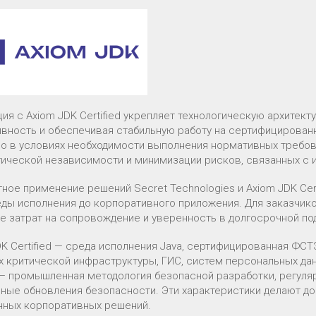
ия с Axiom JDK Certified укрепляет технологическую архитекту
вность и обеспечивая стабильную работу на сертифицирован
но в условиях необходимости выполнения нормативных требов
гической независимости и минимизации рисков, связанных с
ное применение решений Secret Technologies и Axiom JDK Ce
еды исполнения до корпоративного приложения. Для заказчико
е затрат на сопровождение и уверенность в долгосрочной по
DK Certified — среда исполнения Java, сертифицированная ФСТ
х критической инфраструктуры, ГИС, систем персональных дан
— промышленная методология безопасной разработки, регуляр
йные обновления безопасности. Эти характеристики делают 
ных корпоративных решений.