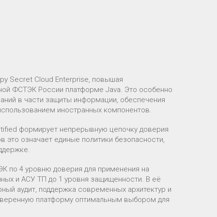
ру Secret Cloud Enterprise, повышая
ной ФСТЭК России платформе Java. Это особенно
аний в части защиты информации, обеспечения
 использованием иностранных компонентов.
rtified формирует непрерывную цепочку доверия
в это означает единые политики безопасности,
ддержке.
ЭК по 4 уровню доверия для применения на
ных и АСУ ТП до 1 уровня защищенности. В её
ный аудит, поддержка современных архитектур и
доверенную платформу оптимальным выбором для