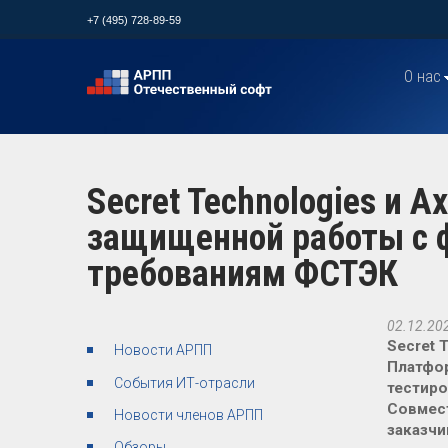
+7 (495) 728-89-59
О нас
Secret Technologies и 
защищенной работы с 
требованиям ФСТЭК
02.12.20
Secret 
Новости АРПП
Платфор
События ИТ-отрасли
тестиро
Совмес
Новости членов АРПП
заказчи
Обзоры