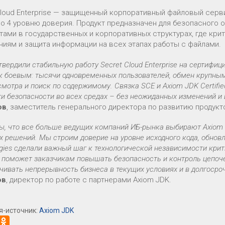
Cloud Enterprise — защищенный корпоративный файловый серви
о 4 уровню доверия. Продукт предназначен для безопасного 
тами в государственных и корпоративных структурах, где кр
ниям и защита информации на всех этапах работы с файлами.
вердили стабильную работу Secret Cloud Enterprise на сертифи
к боевым: тысячи одновременных пользователей, обмен крупны
мотра и поиск по содержимому. Связка SCE и Axiom JDK Certifi
и безопасности во всех средах – без неожиданных изменений и
ов
, заместитель генерального директора по развитию продукт
, что все больше ведущих компаний ИБ-рынка выбирают Axiom J
х решений. Мы строим доверие на уровне исходного кода, обновл
gies сделали важный шаг к технологической независимости кр
 поможет заказчикам повышать безопасность и контроль цепоче
чивать непрерывность бизнеса в текущих условиях и в долгосро
ов
, директор по работе с партнерами Axiom JDK.
я-источник:
Axiom JDK