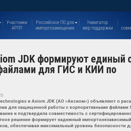
Участники
Российское ПО для
Навигатор
АРПП
импортозамещения
мер поддержки
совм
Axiom JDK формируют единый 
файлами для ГИС и КИИ по
25
Technologies и Axiom JDK (АО «Аксиом») объявляют о рас
ма для защищенной работы с корпоративными файлами Se
вание и подтвердила совместимость с сертифицированной 
тное решение формирует надежный импортонезависимый 
ков, обеспечивая максимальный уровень безопасности дл