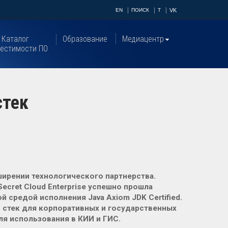
EN
ПОИСК
T
VK
Каталог
Образование
Медиацентр
естимости ПО
стек
ширении технологического партнерства.
cret Cloud Enterprise успешно прошла
средой исполнения Java Axiom JDK Certified.
стек для корпоративных и государственных
я использования в КИИ и ГИС.