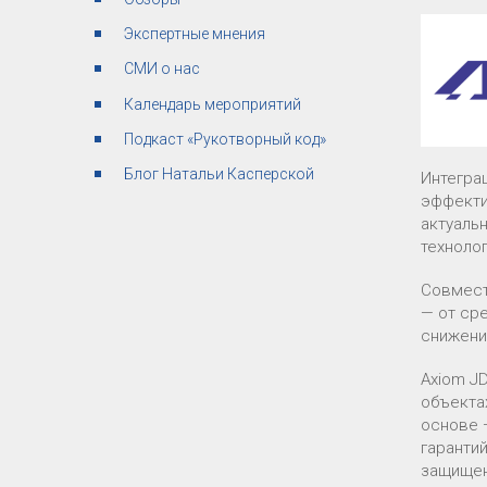
Экспертные мнения
СМИ о нас
Календарь мероприятий
Подкаст «Рукотворный код»
Блог Натальи Касперской
Интеграц
эффекти
актуаль
техноло
Совмест
— от ср
снижени
Axiom J
объекта
основе 
гаранти
защищен