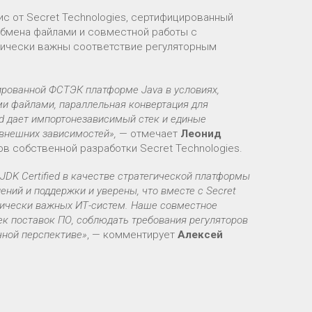
с от Secret Technologies, сертифицированный
обмена файлами и совместной работы с
итически важны соответствие регуляторным
цированной ФСТЭК платформе Java в условиях,
ми файлами, параллельная конвертация для
ed дает импортонезависимый стек и единые
 внешних зависимостей»,
— отмечает
Леонид
ов собственной разработки Secret Technologies.
DK Certified в качестве стратегической платформы
ений и поддержки и уверены, что вместе с Secret
итически важных ИТ-систем. Наше совместное
к поставок ПО, соблюдать требования регуляторов
чной перспективе»
, — комментирует
Алексей