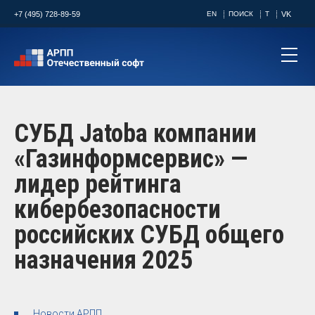
+7 (495) 728-89-59
EN
ПОИСК
T
VK
СУБД Jatoba компании
«Газинформсервис» —
лидер рейтинга
кибербезопасности
российских СУБД общего
назначения 2025
Новости АРПП