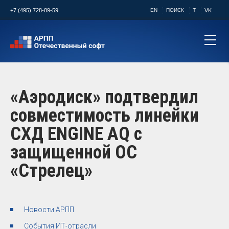
+7 (495) 728-89-59
EN
ПОИСК
T
VK
«Аэродиск» подтвердил
совместимость линейки
СХД ENGINE AQ с
защищенной ОС
«Стрелец»
Новости АРПП
События ИТ-отрасли