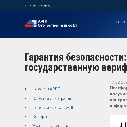
+7 (495) 728-89-59
О нас
Гарантия безопасности
государственную вери
17.12.20
Платфор
Новости АРПП
получил
События ИТ-отрасли
контрол
информ
Новости членов АРПП
Обзоры
Экспертные мнения