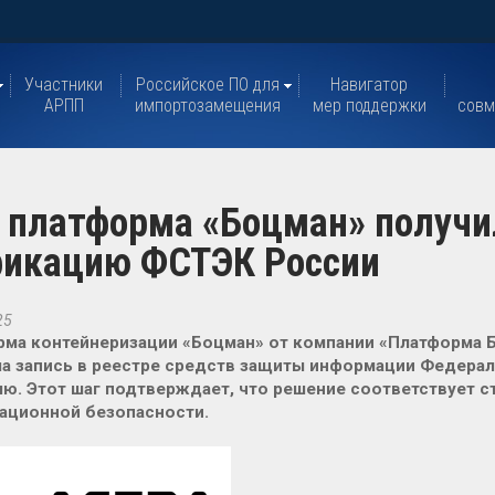
Участники
Российское ПО для
Навигатор
АРПП
импортозамещения
мер поддержки
совм
: платформа «Боцман» получи
фикацию ФСТЭК России
25
ма контейнеризации «Боцман» от компании «Платформа Б
а запись в реестре средств защиты информации Федера
ю. Этот шаг подтверждает, что решение соответствует с
ационной безопасности.