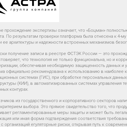
е прохождение экспертизы означает, что «Боцман» полност
та. По результатам проверки платформа была отнесена к 4-му
и ее архитектуры и надежности встроенных механизмов безо
ски получение записи в реестре ФСТЭК России — это прохож
стоверяет, что технология не только функциональна, но и кор
еризации, обеспечивая необходимую защищенность данных и у
ма официально рекомендована к использованию в наиболее к
ционных системах (ГИС), при обработке персональных данных
руктуры (КИИ), в автоматизированных системах управления те
ных контурах.
азчиков из государственного и корпоративного секторов нали
критерием выбора. Это прямое свидетельство того, что прод
ивает регламентированные меры защиты и может быть легальн
кация или иная форма подтверждения соответствия требовани
 с организаций егуляторные риски, открывая путь к современ