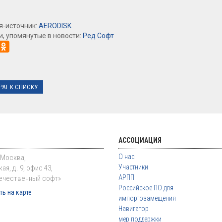
я-источник:
AERODISK
, упомянутые в новости:
Ред Софт
РАТ К СПИСКУ
АССОЦИАЦИЯ
О нас
. Москва,
Участники
ая, д. 9, офис 43,
АРПП
ечественный софт»
Российское ПО для
ь на карте
импортозамещения
Навигатор
мер поддержки