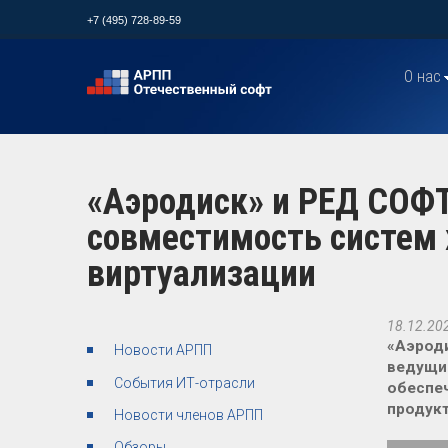
+7 (495) 728-89-59
О нас
«Аэродиск» и РЕД СОФ
совместимость систем 
виртуализации
18.12.20
«Аэроди
Новости АРПП
ведущий
События ИТ-отрасли
обеспе
продукт
Новости членов АРПП
Обзоры