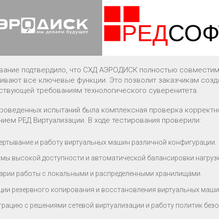
вание подтвердило, что СХД АЭРОДИСК полностью совместим
ивают все ключевые функции. Это позволит заказчикам созда
ствующей требованиям технологического суверенитета.
роведенных испытаний была комплексная проверка корректн
нием РЕД Виртуализации. В ходе тестирования проверили:
ертывание и работу виртуальных машин различной конфигурации.
мы высокой доступности и автоматической балансировки нагрузки
арии работы с локальными и распределенными хранилищами.
ции резервного копирования и восстановления виртуальных машин
грацию с решениями сетевой виртуализации и работу политик без