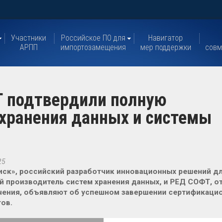
Участники
Российское ПО для
Навигатор
АРПП
импортозамещения
мер поддержки
совм
Т подтвердили полную
хранения данных и системы
25
ск», российский разработчик инновационных решений для
 производитель систем хранения данных, и РЕД СОФТ, о
чения, объявляют об успешном завершении сертификацио
ов.