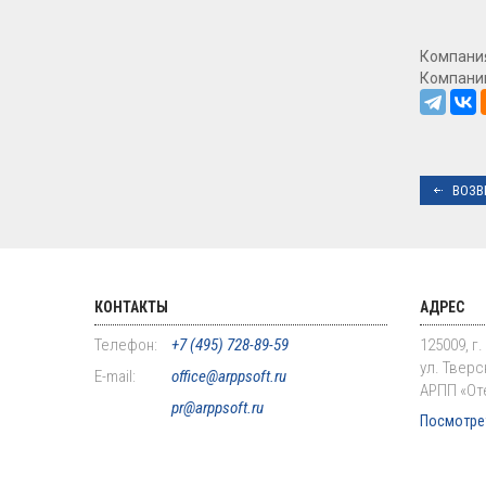
Компани
Компании
ВОЗВ
КОНТАКТЫ
АДРЕС
Телефон:
+7 (495) 728-89-59
125009, г
ул. Тверск
E-mail:
office@arppsoft.ru
АРПП «От
pr@arppsoft.ru
Посмотрет