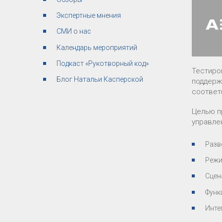
Экспертные мнения
СМИ о нас
Календарь мероприятий
Подкаст «Рукотворный код»
Тестиро
Блог Натальи Касперской
поддерж
соответ
Целью п
управле
Разв
Режи
Сцен
Функ
Инте