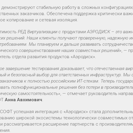
 демонстрируют стабильную работу в сложных конфигурациях,
ственных заказчиков. Обеспечена поддержка критически важны
ое копирование и сетевая изоляция.
тимость РЕД Виртуализации с продуктами АЭРОДИСК – это важ
ких решений. Наши клиенты получают проверенную, надежную ин
требованиям. Мы планируем и дальше развивать сотрудничество
гического совершенствования наших совместных решений»
, — 
итель отдела развития продуктов «Аэродиск».
е завершение тестирования доказывает, что отечественная вирт
ный и безопасный выбор для ответственных инфраструктур. Мы 
заказчиков к полностью российским ИТ-стекам. Теперь госуда
ывать полнофункциональные решения без потери в производител
гическую самостоятельность»
, — отмечает руководитель напра
ФТ
Анна Авхимович
.
 СОФТ успешная интеграция с «Аэродиск» стала дополнительн
ванию широкой экосистемы технологически совместимых от
ии рассматривается расширение партнерств с производителя
ения.