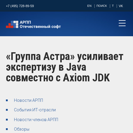
+7 (495) 728-89-59
EN
ПОИСК
T
VK
«Группа Астра» усиливает
экспертизу в Java
совместно с Axiom JDK
Новости АРПП
События ИТ-отрасли
Новости членов АРПП
Обзоры