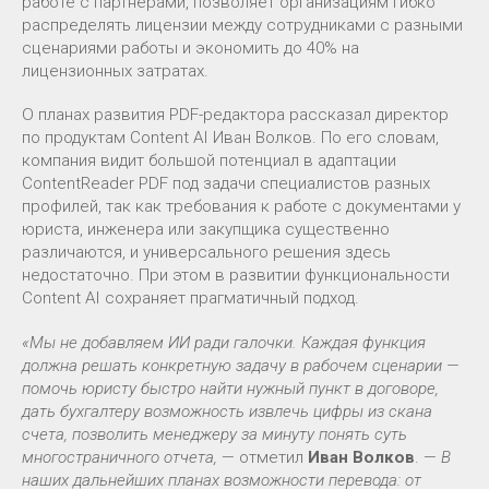
работе с партнерами, позволяет организациям гибко
распределять лицензии между сотрудниками с разными
сценариями работы и экономить до 40% на
лицензионных затратах.
О планах развития PDF-редактора рассказал директор
по продуктам Content AI Иван Волков. По его словам,
компания видит большой потенциал в адаптации
ContentReader PDF под задачи специалистов разных
профилей, так как требования к работе с документами у
юриста, инженера или закупщика существенно
различаются, и универсального решения здесь
недостаточно. При этом в развитии функциональности
Content AI сохраняет прагматичный подход.
«Мы не добавляем ИИ ради галочки. Каждая функция
должна решать конкретную задачу в рабочем сценарии —
помочь юристу быстро найти нужный пункт в договоре,
дать бухгалтеру возможность извлечь цифры из скана
счета, позволить менеджеру за минуту понять суть
многостраничного отчета,
— отметил
Иван Волков
. —
В
наших дальнейших планах возможности перевода: от