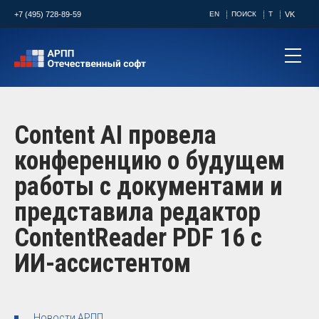
+7 (495) 728-89-59
EN
ПОИСК
T
VK
Content AI провела
конференцию о будущем
работы с документами и
представила редактор
ContentReader PDF 16 с
ИИ-ассистентом
Новости АРПП