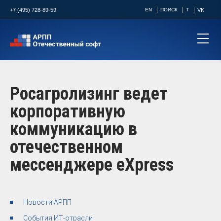
+7 (495) 728-89-59
EN
ПОИСК
T
VK
Росагролизинг ведет
корпоративную
коммуникацию в
отечественном
мессенджере eXpress
Новости АРПП
События ИТ-отрасли