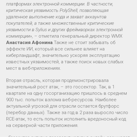
платформах электронной коммерции. В частности,
критическая уязвимость PolyShell, позволяющая
удаленное выполнение кода и захват аккаунтов
покупателей, а также множественные критические
уязвимости в Sylius и других фреймворках электронной
коммерции»,
– отметила генеральный директор WMX
Анастасия Афонина
.Также не стоит забывать об
эффекте ИИ, который все сильнее влияет на
киберландшафт, значительно ускоряя эксплуатацию
известных уязвимостей, а также поиск новых слабых
мест в веб-приложениях.
Вторая отрасль, которая продемонстрировала
значительный рост атак, – это госсектор. Так, в 1
квартале на одну госорганизацию пришлось в среднем
900 тыс. попыток взлома веб-ресурсов. Наиболее
актуальной угрозой для отрасли остается брутфорс
(перебор данных). Также за год в 2 раза выросло число
RCE-атак, то есть попыток исполнить вредоносный код
на серверной части приложения.