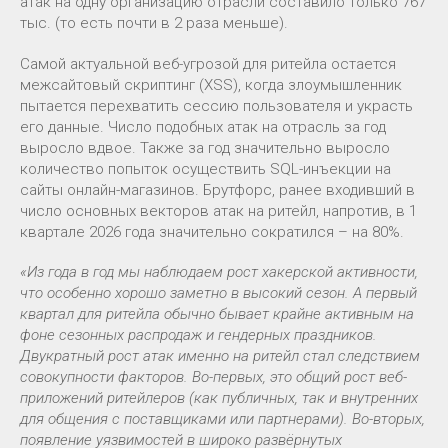
атак на одну организацию отрасли составило только 767
тыс. (то есть почти в 2 раза меньше).
Самой актуальной веб-угрозой для ритейла остается
межсайтовый скриптинг (XSS), когда злоумышленник
пытается перехватить сессию пользователя и украсть
его данные. Число подобных атак на отрасль за год
выросло вдвое. Также за год значительно выросло
количество попыток осуществить SQL-инъекции на
сайты онлайн-магазинов. Брутфорс, ранее входивший в
число основных векторов атак на ритейл, напротив, в 1
квартале 2026 года значительно сократился – на 80%.
«Из года в год мы наблюдаем рост хакерской активности,
что особенно хорошо заметно в высокий сезон. А первый
квартал для ритейла обычно бывает крайне активным на
фоне сезонных распродаж и гендерных праздников.
Двукратный рост атак именно на ритейл стал следствием
совокупности факторов. Во-первых, это общий рост веб-
приложений ритейлеров (как публичных, так и внутренних
для общения с поставщиками или партнерами). Во-вторых,
появление уязвимостей в широко развёрнутых