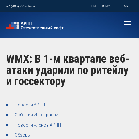
+7 (495) 728-89-59
EN
ПОИСК
T
VK
WMX: В 1-м квартале веб-
атаки ударили по ритейлу
и госсектору
Новости АРПП
События ИТ-отрасли
Новости членов АРПП
Обзоры