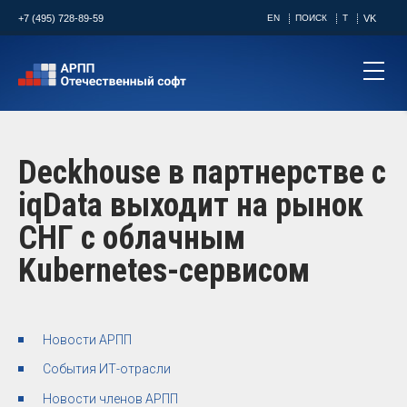
+7 (495) 728-89-59
EN
ПОИСК
T
VK
Deckhouse в партнерстве с
iqData выходит на рынок
СНГ с облачным
Kubernetes-сервисом
Новости АРПП
События ИТ-отрасли
Новости членов АРПП