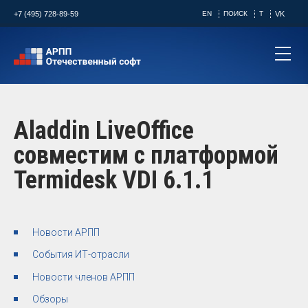
+7 (495) 728-89-59
EN
ПОИСК
T
VK
Aladdin LiveOffice
совместим с платформой
Termidesk VDI 6.1.1
Новости АРПП
События ИТ-отрасли
Новости членов АРПП
Обзоры