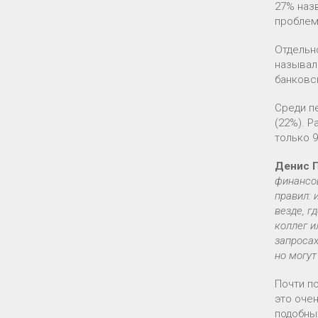
27% наз
проблем
Отдельн
называл
банковс
Среди п
(22%). 
только 
Денис 
финансов
правил: 
везде, г
коллег и
запросах
но могут
Почти п
это оче
подобны