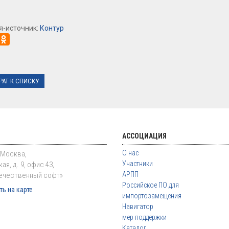
я-источник:
Контур
РАТ К СПИСКУ
АССОЦИАЦИЯ
О нас
. Москва,
Участники
ая, д. 9, офис 43,
АРПП
ечественный софт»
Российское ПО для
ь на карте
импортозамещения
Навигатор
мер поддержки
Каталог