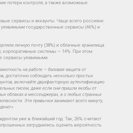
ие потери контроля, а также возможные
овые сервисы и аккаунты. Чаще всего россияне
 уязвимыми государственные сервисы (46%) и
еляли личную почту (38%) и облачные хранилища
х, корпоративные системы — 14%. При этом
ые сервисы уязвимыми.
амотность на работе — базовая защита от
ов, достаточно соблюдать несколько простых
каунтов, включайте двухфакторную аутентификацию
ительных писем, даже если они пришли якобы от
чных облаках и мессенджерах, а о любых странных
зопасности. Эти привычки занимают всего минуту,
денег».
идентом уже в ближайший год. Так, 26% считают
 опрошенных затруднились оценить вероятность