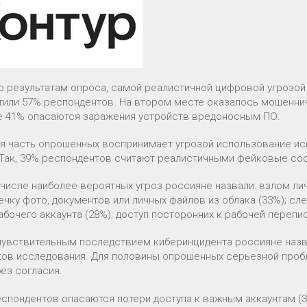
о результатам опроса, самой реалистичной цифровой угрозой 
тили 57% респондентов. На втором месте оказалось мошенниче
е 41% опасаются заражения устройств вредоносным ПО.
я часть опрошенных воспринимает угрозой использование ис
 Так, 39% респондентов считают реалистичными фейковые со
 числе наиболее вероятных угроз россияне назвали: взлом ли
течку фото, документов или личных файлов из облака (33%); с
бочего аккаунта (28%); доступ посторонних к рабочей перепис
увствительным последствием киберинцидента россияне назва
ков исследования. Для половины опрошенных серьезной проб
ез согласия.
еспондентов опасаются потери доступа к важным аккаунтам (3