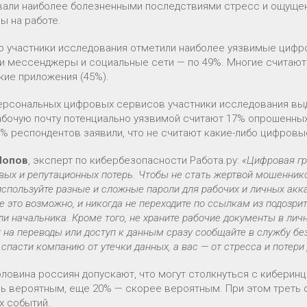
вали наиболее болезненными последствиями стресс и ощущен
ы на работе.
о участники исследования отметили наиболее уязвимые цифр
и мессенджеры и социальные сети — по 49%. Многие считают
кие приложения (45%).
ерсональных цифровых сервисов участники исследования выд
Рабочую почту потенциально уязвимой считают 17% опрошенны
9% респондентов заявили, что не считают какие-либо цифров
Попов
, эксперт по кибербезопасности Работа.ру:
«Цифровая гр
ых и репутационных потерь. Чтобы не стать жертвой мошенник
используйте разные и сложные пароли для рабочих и личных ак
де это возможно, и никогда не переходите по ссылкам из подозр
ли начальника. Кроме того, не храните рабочие документы в ли
 на переводы или доступ к данным сразу сообщайте в службу бе
 спасти компанию от утечки данных, а вас — от стресса и потери 
оловина россиян допускают, что могут столкнуться с киберинц
нь вероятным, еще 20% — скорее вероятным. При этом треть
х событий.