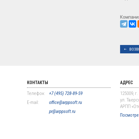
Компани
ВОЗВ
КОНТАКТЫ
АДРЕС
Телефон:
+7 (495) 728-89-59
125009, г
ул. Тверск
E-mail:
office@arppsoft.ru
АРПП «От
pr@arppsoft.ru
Посмотрет