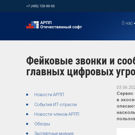
+7 (495) 728-89-59
О нас
Фейковые звонки и соо
главных цифровых угроз
03.06.20
Сервис 
Новости АРПП
в экоси
События ИТ-отрасли
опасают
насколь
Новости членов АРПП
пользов
Обзоры
Экспертные мнения