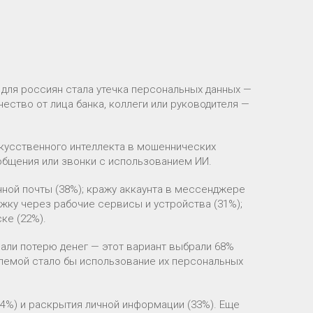
для россиян стала утечка персональных данных —
ство от лица банка, коллеги или руководителя —
кусственного интеллекта в мошеннических
общения или звонки с использованием ИИ.
чной почты (38%); кражу аккаунта в мессенджере
лежку через рабочие сервисы и устройства (31%);
ке (22%).
ли потерю денег — этот вариант выбрали 68%
лемой стало бы использование их персональных
4%) и раскрытия личной информации (33%). Еще