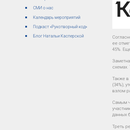
СМИ о нас
Календарь мероприятий
Подкаст «Рукотворный код»
Блог Натальи Касперской
Согласн
ее отме
45%. Ещ
Заметна
схемах.
Также в
(34%); у
взлом ра
Самым ч
участни
данных б
Треть р